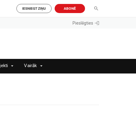
IESNIEGT ZIŅU
ABONĒ
Pieslēgties
jekti
Vairāk