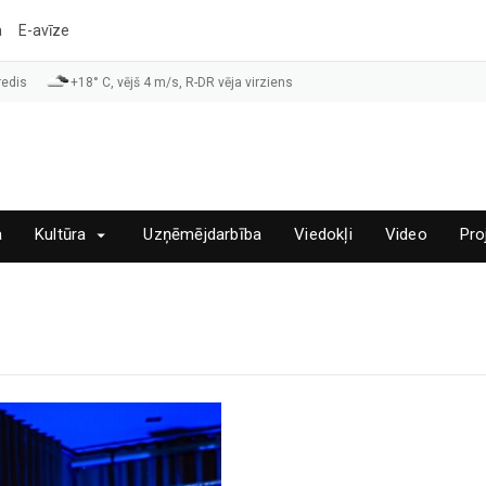
a
E-avīze
redis
+18° C, vējš 4 m/s, R-DR vēja virziens
a
Kultūra
Uzņēmējdarbība
Viedokļi
Video
Pro