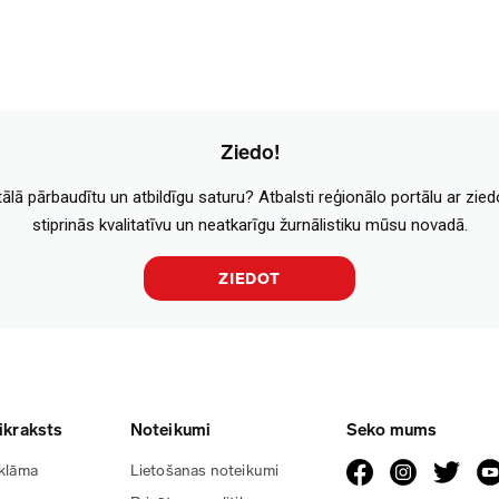
Ziedo!
tālā pārbaudītu un atbildīgu saturu? Atbalsti reģionālo portālu ar zie
stiprinās kvalitatīvu un neatkarīgu žurnālistiku mūsu novadā.
ZIEDOT
ikraksts
Noteikumi
Seko mums
klāma
Lietošanas noteikumi