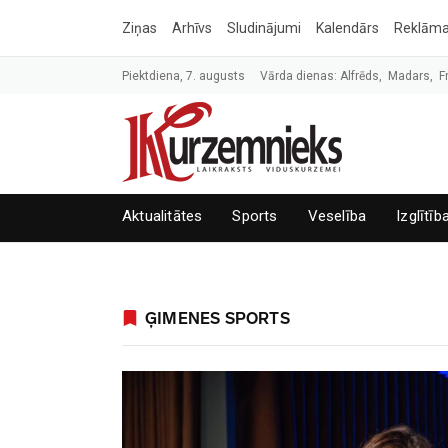
Ziņas
Arhīvs
Sludinājumi
Kalendārs
Reklām
Piektdiena, 7. augusts
Vārda dienas: Alfrēds, Madars, F
Aktualitātes
Sports
Veselība
Izglītīb
ĢIMENES SPORTS