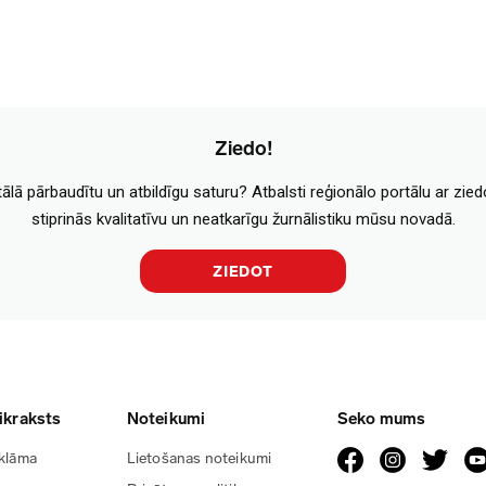
Ziedo!
tālā pārbaudītu un atbildīgu saturu? Atbalsti reģionālo portālu ar zie
stiprinās kvalitatīvu un neatkarīgu žurnālistiku mūsu novadā.
ZIEDOT
ikraksts
Noteikumi
Seko mums
klāma
Lietošanas noteikumi