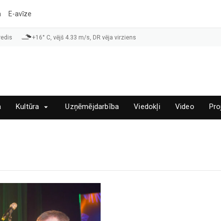
a
E-avīze
redis
+16° C, vējš 4.33 m/s, DR vēja virziens
a
Kultūra
Uzņēmējdarbība
Viedokļi
Video
Pro