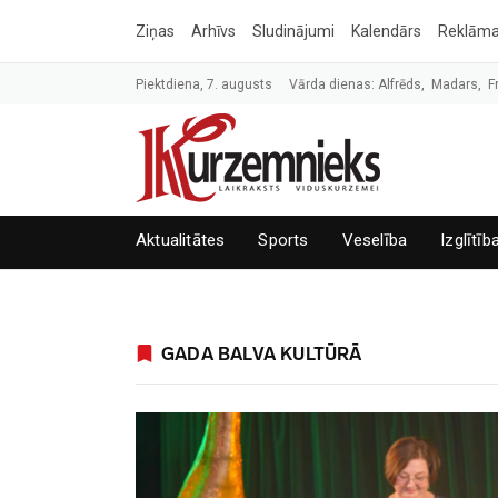
Ziņas
Arhīvs
Sludinājumi
Kalendārs
Reklām
Piektdiena, 7. augusts
Vārda dienas: Alfrēds, Madars, F
Aktualitātes
Sports
Veselība
Izglītīb
GADA BALVA KULTŪRĀ