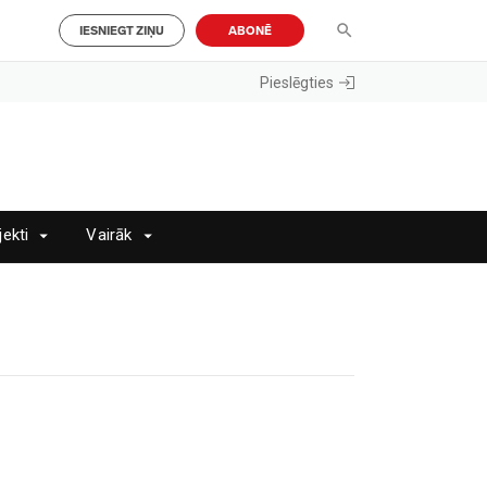
IESNIEGT ZIŅU
ABONĒ
Pieslēgties
jekti
Vairāk