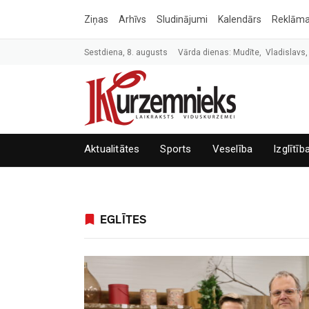
Ziņas
Arhīvs
Sludinājumi
Kalendārs
Reklām
Sestdiena, 8. augusts
Vārda dienas: Mudīte, Vladislavs,
Aktualitātes
Sports
Veselība
Izglītīb
EGLĪTES