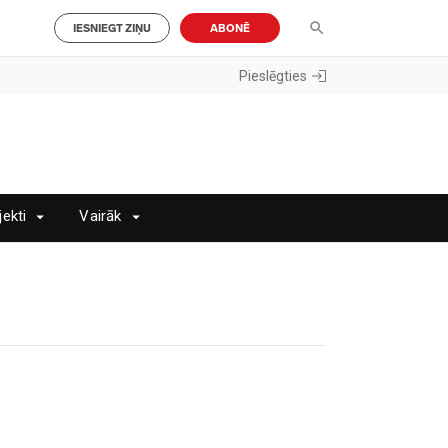
IESNIEGT ZIŅU
ABONĒ
Pieslēgties
jekti
Vairāk