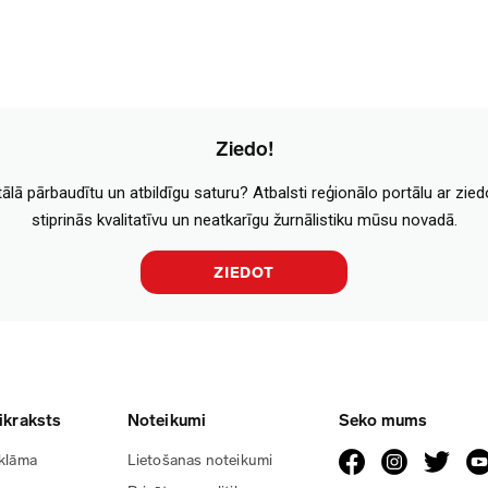
Ziedo!
tālā pārbaudītu un atbildīgu saturu? Atbalsti reģionālo portālu ar zie
stiprinās kvalitatīvu un neatkarīgu žurnālistiku mūsu novadā.
ZIEDOT
ikraksts
Noteikumi
Seko mums
klāma
Lietošanas noteikumi