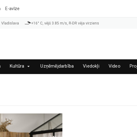
a
E-avīze
 Vladislava
+16° C, vējš 3.85 m/s, R-DR vēja virziens
a
Kultūra
Uzņēmējdarbība
Viedokļi
Video
Pro