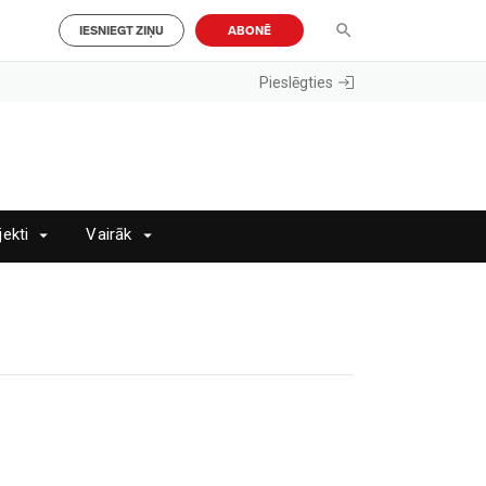
IESNIEGT ZIŅU
ABONĒ
Pieslēgties
jekti
Vairāk