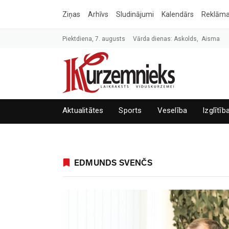
Ziņas
Arhīvs
Sludinājumi
Kalendārs
Reklām
Piektdiena, 7. augusts
Vārda dienas: Askolds, Aisma
Aktualitātes
Sports
Veselība
Izglītīb
EDMUNDS SVENČS