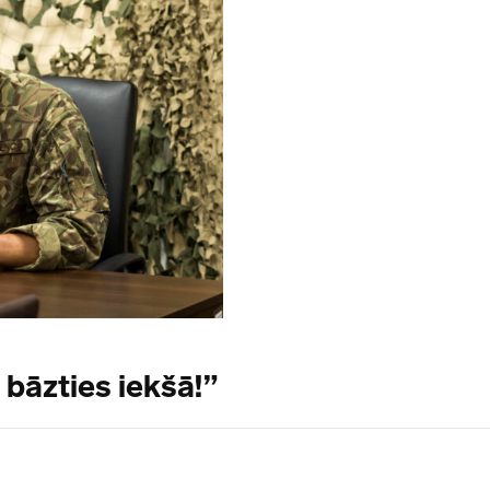
 bāzties iekšā!”