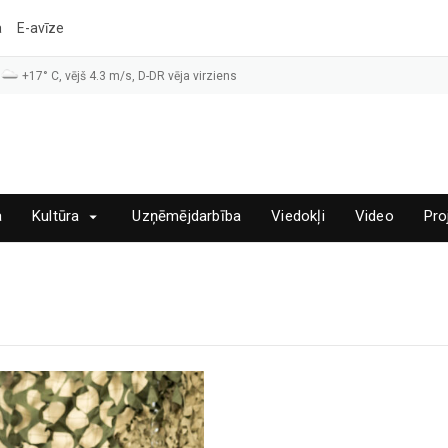
a
E-avīze
+17° C, vējš 4.3 m/s, D-DR vēja virziens
a
Kultūra
Uzņēmējdarbība
Viedokļi
Video
Pro