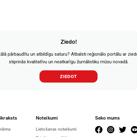
Ziedo!
tālā pārbaudītu un atbildīgu saturu? Atbalsti reģionālo portālu ar zie
stiprinās kvalitatīvu un neatkarīgu žurnālistiku mūsu novadā.
ZIEDOT
ikraksts
Noteikumi
Seko mums
klāma
Lietošanas noteikumi