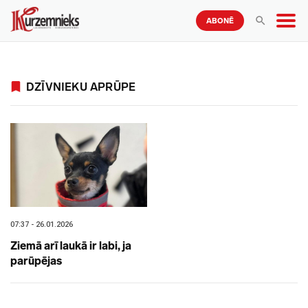
ABONĒ
DZĪVNIEKU APRŪPE
07:37 - 26.01.2026
Ziemā arī laukā ir labi, ja
parūpējas