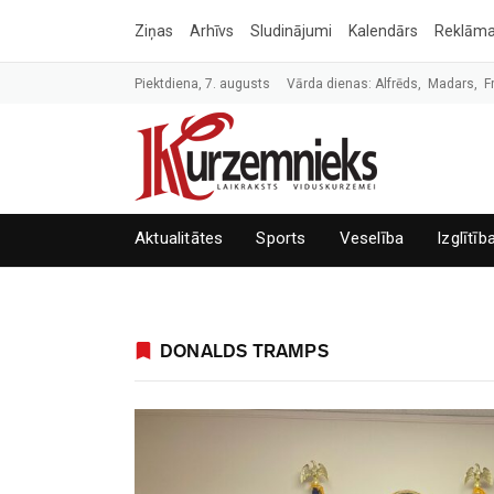
Ziņas
Arhīvs
Sludinājumi
Kalendārs
Reklām
Piektdiena, 7. augusts
Vārda dienas: Alfrēds, Madars, F
Aktualitātes
Sports
Veselība
Izglītīb
DONALDS TRAMPS