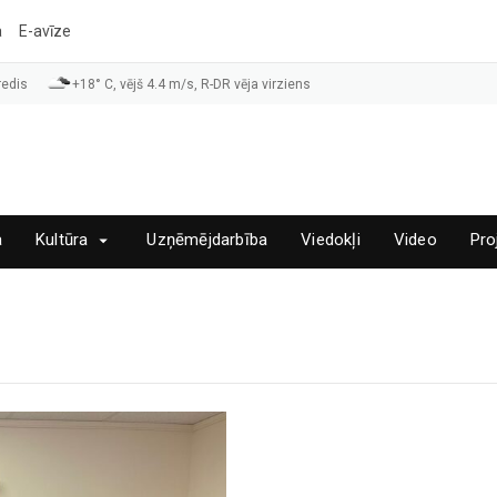
a
E-avīze
redis
+18° C, vējš 4.4 m/s, R-DR vēja virziens
a
Kultūra
Uzņēmējdarbība
Viedokļi
Video
Pro