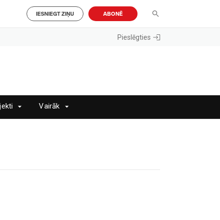
IESNIEGT ZIŅU
ABONĒ
Pieslēgties
jekti
Vairāk