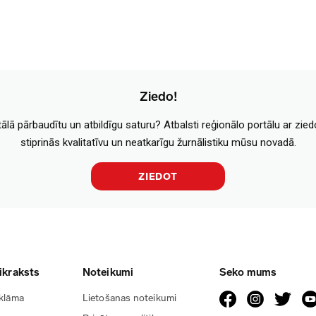
Ziedo!
tālā pārbaudītu un atbildīgu saturu? Atbalsti reģionālo portālu ar zie
stiprinās kvalitatīvu un neatkarīgu žurnālistiku mūsu novadā.
ZIEDOT
ikraksts
Noteikumi
Seko mums
klāma
Lietošanas noteikumi