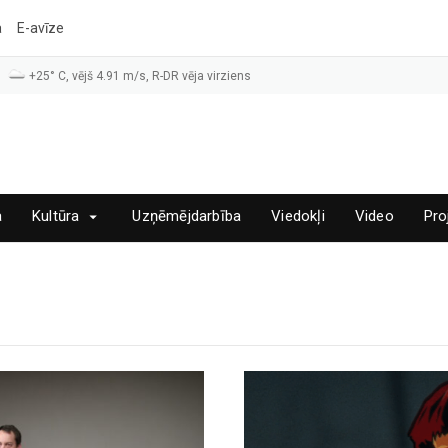
a
E-avīze
+25° C, vējš 4.91 m/s, R-DR vēja virziens
a
Kultūra
Uzņēmējdarbība
Viedokļi
Video
Pro