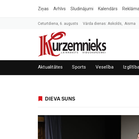
Ziņas
Arhīvs
Sludinājumi
Kalendārs
Reklām
Ceturtdiena, 6. augusts
Vārda dienas: Askolds, Aisma
Aktualitātes
Sports
Veselība
Izglītīb
DIEVA SUNS