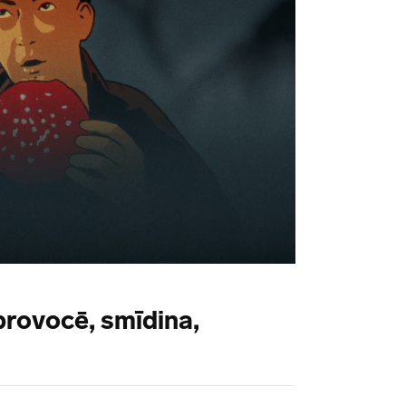
provocē, smīdina,