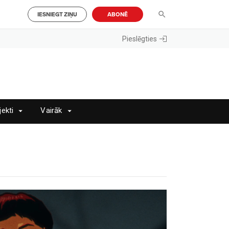
IESNIEGT ZIŅU
ABONĒ
Pieslēgties
jekti
Vairāk