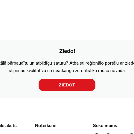
Ziedo!
tālā pārbaudītu un atbildīgu saturu? Atbalsti reģionālo portālu ar zie
stiprinās kvalitatīvu un neatkarīgu žurnālistiku mūsu novadā.
ZIEDOT
ikraksts
Noteikumi
Seko mums