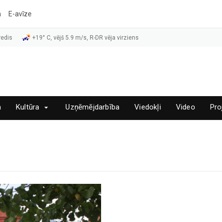
a
E-avīze
redis
+19° C, vējš 5.9 m/s, R-DR vēja virziens
a
Kultūra
Uzņēmējdarbība
Viedokļi
Video
Pro