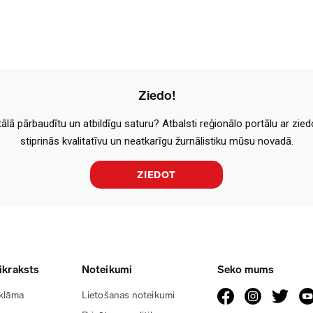
Ziedo!
tālā pārbaudītu un atbildīgu saturu? Atbalsti reģionālo portālu ar zie
stiprinās kvalitatīvu un neatkarīgu žurnālistiku mūsu novadā.
ZIEDOT
ikraksts
Noteikumi
Seko mums
klāma
Lietošanas noteikumi