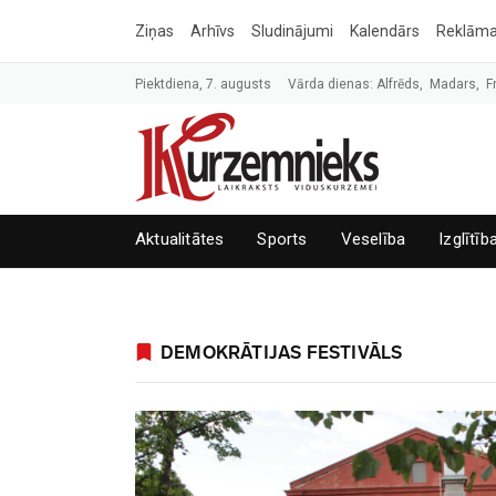
Ziņas
Arhīvs
Sludinājumi
Kalendārs
Reklām
Piektdiena, 7. augusts
Vārda dienas: Alfrēds, Madars, F
Aktualitātes
Sports
Veselība
Izglītīb
DEMOKRĀTIJAS FESTIVĀLS