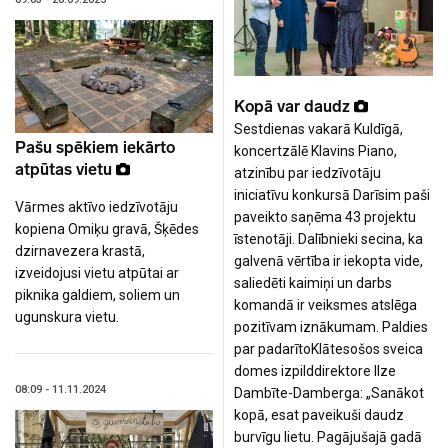
Kopā var daudz
Sestdienas vakarā Kuldīgā,
Pašu spēkiem iekārto
koncertzālē Klavins Piano,
atpūtas vietu
atzinību par iedzīvotāju
iniciatīvu konkursā Darīsim paši
Vārmes aktīvo iedzīvotāju
paveikto saņēma 43 projektu
kopiena Omiķu gravā, Šķēdes
īstenotāji. Dalībnieki secina, ka
dzirnavezera krastā,
galvenā vērtība ir iekopta vide,
izveidojusi vietu atpūtai ar
saliedēti kaimiņi un darbs
piknika galdiem, soliem un
komandā ir veiksmes atslēga
ugunskura vietu.
pozitīvam iznākumam. Paldies
par padarītoKlātesošos sveica
domes izpilddirektore Ilze
08:09 - 11.11.2024
Dambīte-Damberga: „Sanākot
kopā, esat paveikuši daudz
burvīgu lietu. Pagājušajā gadā