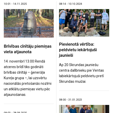
10:01 - 14.11.2025
08:14 - 10.10.2024
Pievienotā vērtība:
Brīvības cīnītāju piemiņas
peldvietu iekārtojuši
vieta atjaunota
jaunieši
14. novembrī 13.00 Rendā
Ap 20 Skrundas jauniešu
atceres brīdī tiks godināti
centra dalībnieku pie Ventas
brīvības cīnītāji – ģenerāļa
labiekārtojuši peldvietu pretī
Kureļa grupa –, lai uzsvērtu
Skrundas muižai.
nacionālās pretošanās nozīmi
un atklātu piemiņas vietu pēc
atjaunošanas.
08:00 - 31.01.2023
09:03 - 28.09.2025