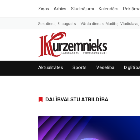
Ziņas
Arhīvs
Sludinājumi
Kalendārs
Reklām
Sestdiena, 8. augusts
Vārda dienas: Mudīte, Vladislavs,
Aktualitātes
Sports
Veselība
Izglītīb
DALĪBVALSTU ATBILDĪBA