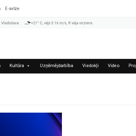
a
E-avīze
 Vladislava
+21° C, vējš 5.16 m/s, R vēja virziens
a
Kultūra
Uzņēmējdarbība
Viedokļi
Video
Pro