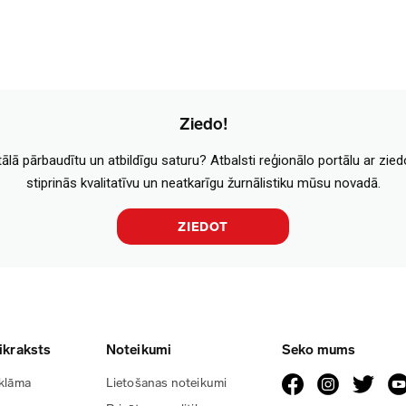
Ziedo!
tālā pārbaudītu un atbildīgu saturu? Atbalsti reģionālo portālu ar zie
stiprinās kvalitatīvu un neatkarīgu žurnālistiku mūsu novadā.
ZIEDOT
ikraksts
Noteikumi
Seko mums
klāma
Lietošanas noteikumi