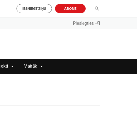
IESNIEGT ZIŅU
ABONĒ
Pieslēgties
jekti
Vairāk