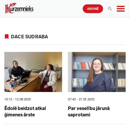
ABONĒ
DACE SUDRABA
10:13 - 12.08.2025
07:43 - 21.03.2025
Ēdolē beidzot atkal
Par veselību jārunā
ģimenes ārste
saprotami