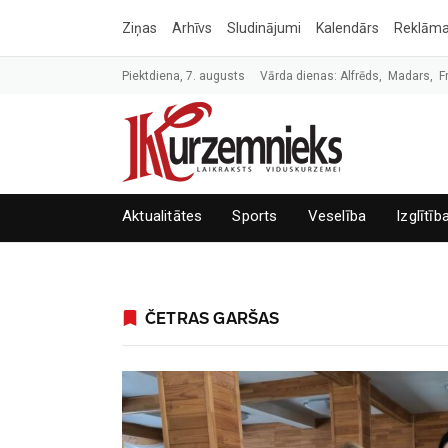
Ziņas
Arhīvs
Sludinājumi
Kalendārs
Reklām
Piektdiena, 7. augusts
Vārda dienas: Alfrēds, Madars, F
Aktualitātes
Sports
Veselība
Izglītīb
ČETRAS GARŠAS