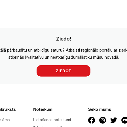
Ziedo!
tālā pārbaudītu un atbildīgu saturu? Atbalsti reģionālo portālu ar zie
stiprinās kvalitatīvu un neatkarīgu žurnālistiku mūsu novadā.
ZIEDOT
ikraksts
Noteikumi
Seko mums
klāma
Lietošanas noteikumi