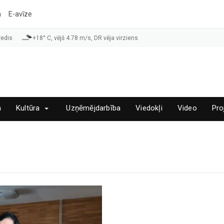
a
E-avīze
redis
+18° C, vējš 4.78 m/s, DR vēja virziens
a
Kultūra
Uzņēmējdarbība
Viedokļi
Video
Pro