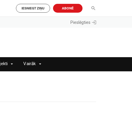
IESNIEGT ZIŅU
ABONĒ
Pieslēgties
jekti
Vairāk