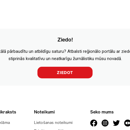
Ziedo!
tālā pārbaudītu un atbildīgu saturu? Atbalsti reģionālo portālu ar zie
stiprinās kvalitatīvu un neatkarīgu žurnālistiku mūsu novadā.
ZIEDOT
ikraksts
Noteikumi
Seko mums
klāma
Lietošanas noteikumi