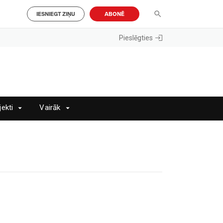
IESNIEGT ZIŅU
ABONĒ
Pieslēgties
jekti
Vairāk