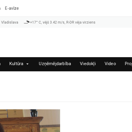
a
E-avīze
 Vladislava
+17° C, vējš 3.42 m/s, R-DR vēja virziens
a
Kultūra
Uzņēmējdarbība
Viedokļi
Video
Pro