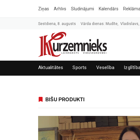
Ziņas
Arhīvs
Sludinājumi
Kalendārs
Reklām
Sestdiena, 8. augusts
Vārda dienas: Mudīte, Vladislavs,
Aktualitātes
Sports
Veselība
Izglītīb
BIŠU PRODUKTI