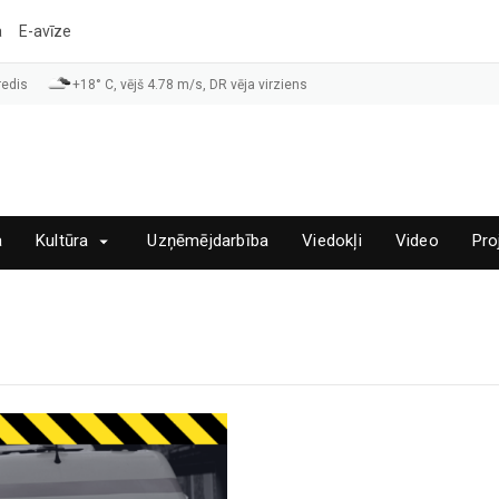
a
E-avīze
redis
+18° C, vējš 4.78 m/s, DR vēja virziens
a
Kultūra
Uzņēmējdarbība
Viedokļi
Video
Pro