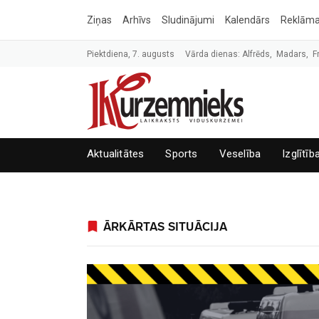
Ziņas
Arhīvs
Sludinājumi
Kalendārs
Reklām
Piektdiena, 7. augusts
Vārda dienas: Alfrēds, Madars, F
Aktualitātes
Sports
Veselība
Izglītīb
ĀRKĀRTAS SITUĀCIJA