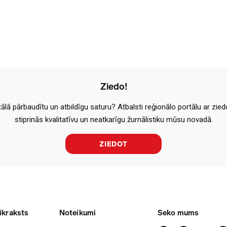
Ziedo!
tālā pārbaudītu un atbildīgu saturu? Atbalsti reģionālo portālu ar zie
stiprinās kvalitatīvu un neatkarīgu žurnālistiku mūsu novadā.
ZIEDOT
ikraksts
Noteikumi
Seko mums