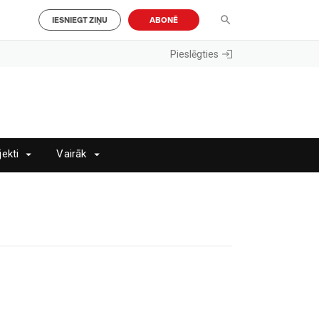
IESNIEGT ZIŅU
ABONĒ
Pieslēgties
jekti
Vairāk