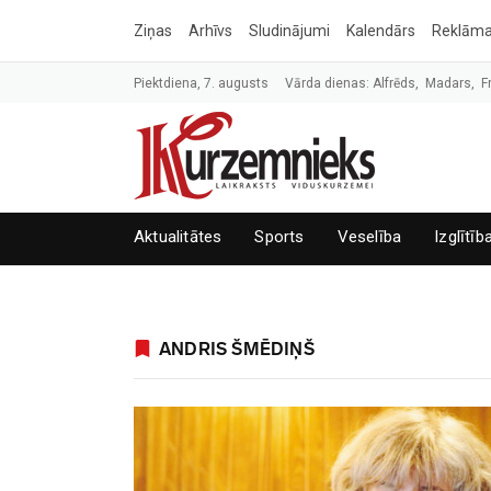
Ziņas
Arhīvs
Sludinājumi
Kalendārs
Reklām
Piektdiena, 7. augusts
Vārda dienas: Alfrēds, Madars, F
Aktualitātes
Sports
Veselība
Izglītīb
ANDRIS ŠMĒDIŅŠ