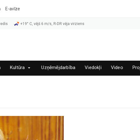
a
E-avīze
redis
+19° C, vējš 6 m/s, R-DR vēja virziens
a
Kultūra
Uzņēmējdarbība
Viedokļi
Video
Pro