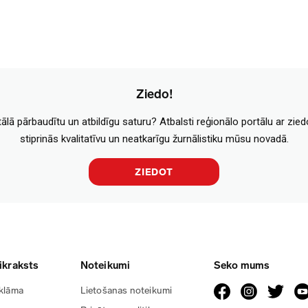
Ziedo!
tālā pārbaudītu un atbildīgu saturu? Atbalsti reģionālo portālu ar zie
stiprinās kvalitatīvu un neatkarīgu žurnālistiku mūsu novadā.
ZIEDOT
ikraksts
Noteikumi
Seko mums
klāma
Lietošanas noteikumi