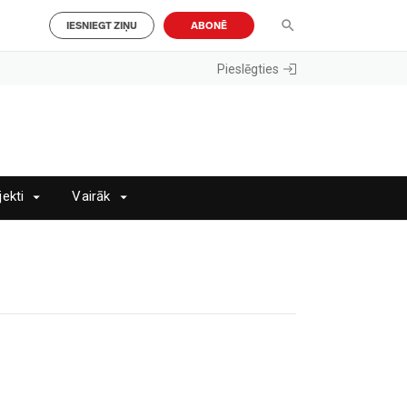
IESNIEGT ZIŅU
ABONĒ
Pieslēgties
jekti
Vairāk