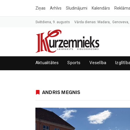
Ziņas
Arhīvs
Sludinājumi
Kalendārs
Reklām
Svētdiena, 9. augusts
Vārda dienas: Madara, Genoveva
Aktualitātes
Sports
Veselība
Izglītīb
ANDRIS MEGNIS