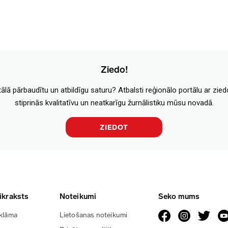
Ziedo!
tālā pārbaudītu un atbildīgu saturu? Atbalsti reģionālo portālu ar zie
stiprinās kvalitatīvu un neatkarīgu žurnālistiku mūsu novadā.
ZIEDOT
ikraksts
Noteikumi
Seko mums
klāma
Lietošanas noteikumi