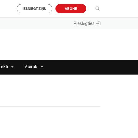
IESNIEGT ZIŅU
ABONĒ
Pieslēgties
jekti
Vairāk