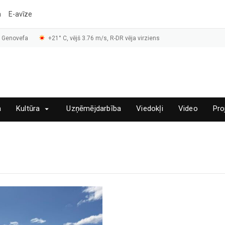
a
E-avīze
, Genovefa
+21° C, vējš 3.76 m/s, R-DR vēja virziens
a
Kultūra
Uzņēmējdarbība
Viedokļi
Video
Pro