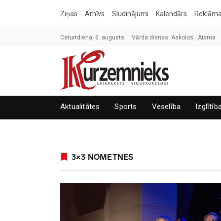
Ziņas
Arhīvs
Sludinājumi
Kalendārs
Reklām
Ceturtdiena, 6. augusts
Vārda dienas: Askolds, Aisma
Aktualitātes
Sports
Veselība
Izglītīb
3×3 NOMETNES