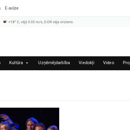
a
E-avīze
+18° C, vējš 3.05 m/s, D-DR vēja virziens
a
Kultūra
Uzņēmējdarbība
Viedokļi
Video
Pro