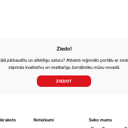
Ziedo!
tālā pārbaudītu un atbildīgu saturu? Atbalsti reģionālo portālu ar zie
stiprinās kvalitatīvu un neatkarīgu žurnālistiku mūsu novadā.
ZIEDOT
ikraksts
Noteikumi
Seko mums