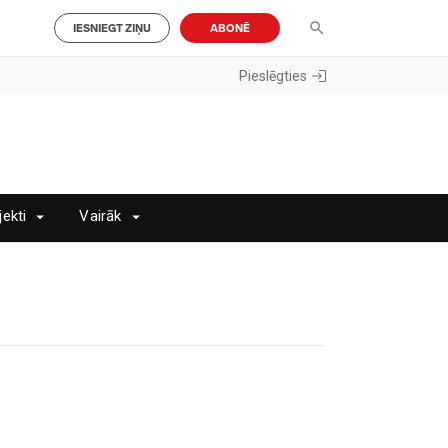
IESNIEGT ZIŅU
ABONĒ
Pieslēgties
jekti
Vairāk