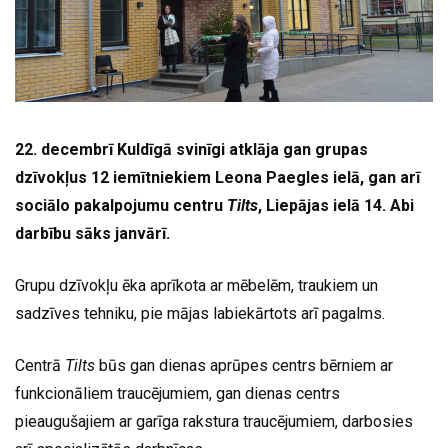
22. decembrī Kuldīgā svinīgi atklāja gan grupas
dzīvokļus 12 iemītniekiem Leona Paegles ielā, gan arī
sociālo pakalpojumu centru
Tilts
, Liepājas ielā 14. Abi
darbību sāks janvārī.
Grupu dzīvokļu ēka aprīkota ar mēbelēm, traukiem un
sadzīves tehniku, pie mājas labiekārtots arī pagalms.
Centrā
Tilts
būs gan dienas aprūpes centrs bērniem ar
funkcionāliem traucējumiem, gan dienas centrs
pieaugušajiem ar garīga rakstura traucējumiem, darbosies