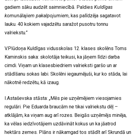
gadiem sāku audzēt saimniecībā. Paldies
Kuldīgas
komunālajiem pakalpojumiem
, kas palīdzēja sagatavot
lauku. 40 kokiem vajadzētu saražot pusotru tonnu
valriekstu.”
V.Plūdoņa Kuldīgas vidusskolas 12. klases skolēns Toms
Kaminskis saka: skolotāja teikusi, ka jāņem līdzi darba
cimdi. Viņam un klasesbiedriem valrieksti garšo un ar
stādīšanu sokas labi. Skolēni iegaumējuši, kur ko stāda, lai
nākotnē redzētu, kā izaug.
I.Astaševska stāsta: „Mēs pie uzņēmējiem viesojamies
regulāri. Pie Eduarda braucām ne tikai valriekstu dēļ –
atklājām, ka viņam aug arī rozes. Beigās uzņēmējs minēja,
ka vēlas iedzīvotājiem uzdāvināt kokus un ka jāatrod
hektārs zemes. Plāns ir nākamgad tos stādīt arī Skrundā un