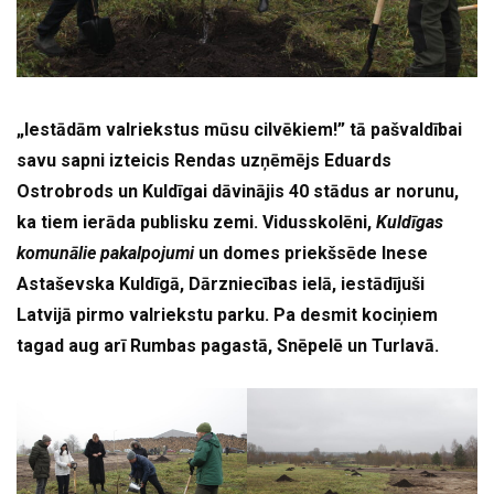
„Iestādām valriekstus mūsu cilvēkiem!” tā pašvaldībai
savu sapni izteicis Rendas uzņēmējs Eduards
Ostrobrods un Kuldīgai dāvinājis 40 stādus ar norunu,
ka tiem ierāda publisku zemi. Vidusskolēni,
Kuldīgas
komunālie pakalpojumi
un domes priekšsēde Inese
Astaševska Kuldīgā, Dārzniecības ielā, iestādījuši
Latvijā pirmo valriekstu parku. Pa desmit kociņiem
tagad aug arī Rumbas pagastā, Snēpelē un Turlavā.