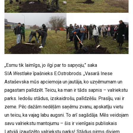
„Esmu tik laimīgs, jo ilgi par to sapņoju,” saka
SIA
Westlake
īpašnieks E.Ostrobrods. „Vasarā Inese
Astaševska mūs apciemoja un jautāja, ko uzņēmumam un
pagastam palīdzēt. Teicu, ka man ir tāds sapnis – valriekstu
parks. Iedošu stādus, izskaidrošu, palīdzēšu. Prasīju, vai ir
zeme. Pēc dažām nedēļām saņēmu zvanu, apskatīju vietu
un teicu, ka vajag labu augsni. To arī sagādāja. Mēs veidojam
savu valriekstu mantojumu – šis ir vienīgais publiskais
Latvijā izaudzēto valriekstu parks! Stādus pirms diviem