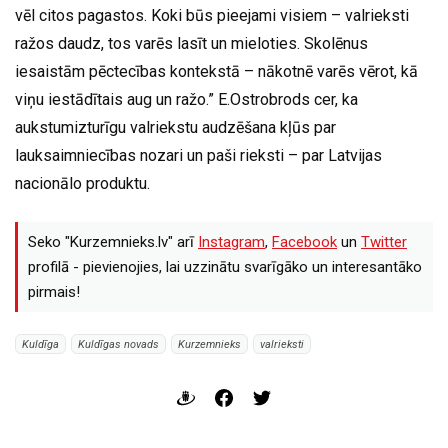
vēl citos pagastos. Koki būs pieejami visiem – valrieksti
ražos daudz, tos varēs lasīt un mieloties. Skolēnus
iesaistām pēctecības kontekstā – nākotnē varēs vērot, kā
viņu iestādītais aug un ražo.” E.Ostrobrods cer, ka
aukstumizturīgu valriekstu audzēšana kļūs par
lauksaimniecības nozari un paši rieksti – par Latvijas
nacionālo produktu.
Seko "Kurzemnieks.lv" arī
Instagram
,
Facebook
un
Twitter
profilā - pievienojies, lai uzzinātu svarīgāko un interesantāko
pirmais!
Kuldīga
Kuldīgas novads
Kurzemnieks
valrieksti