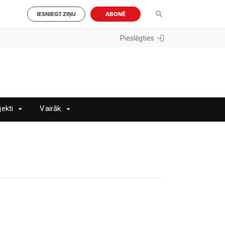
IESNIEGT ZIŅU
ABONĒ
Pieslēgties
jekti
Vairāk