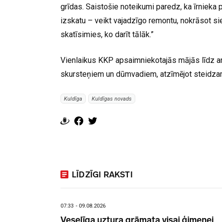
grīdas. Saistošie noteikumi paredz, ka īrnieka
izskatu – veikt vajadzīgo remontu, nokrāsot sie
skatīsimies, ko darīt tālāk.”
Vienlaikus KKP apsaimniekotajās mājās līdz 
skursteņiem un dūmvadiem, atzīmējot steidzam
Kuldīga
Kuldīgas novads
LĪDZĪGI RAKSTI
07:33 - 09.08.2026
Veselīga uztura grāmata visai ģimenei