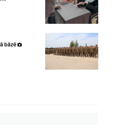
ajā bāzē