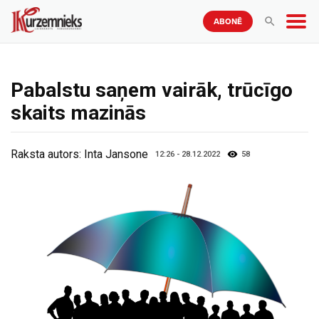
ABONĒ
Pabalstu saņem vairāk, trūcīgo
skaits mazinās
Raksta autors:
Inta Jansone
12:26 - 28.12.2022
58