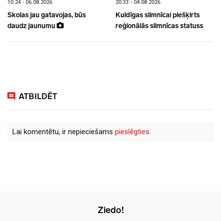
10:24 - 06.08.2026
20:33 - 04.08.2026
Skolas jau gatavojas, būs
Kuldīgas slimnīcai piešķirts
daudz jaunumu
reģionālās slimnīcas statuss
ATBILDĒT
Lai komentētu, ir nepieciešams
pieslēgties.
Ziedo!