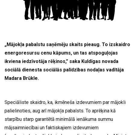
„Mājokļa pabalstu saņēmēju skaits pieaug. To izskaidro
energoresursu cenu kāpums, un tas atspoguļojas
ikviena iedzīvotāja rēķinos,” saka Kuldīgas novada
sociālā dienesta sociālās palīdzības nodaļas vadītāja
Madara Brūkle.
Speciāliste skaidro, ka, ikmēneša izdevumiem par mājokli
palielinoties, aug arī mājokļa pabalsts. To aprēķina kā
starpību starp garantētā minimālā ienākuma summu
mājsaimniecībai un faktiskajiem izdevumiem