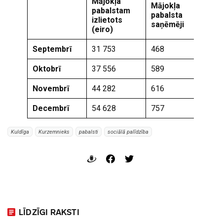
Mājokļa
Mājokļa
pabalstam
Tr
pabalsta
izlietots
pe
saņēmēji
(eiro)
Septembrī
31 753
468
84
Oktobrī
37 556
589
85
Novembrī
44 282
616
87
Decembrī
54 628
757
80
Kuldīga
Kurzemnieks
pabalsti
sociālā palīdzība
LĪDZĪGI RAKSTI