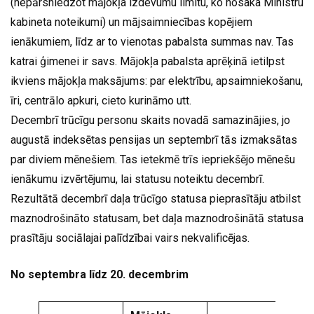
(nepārsniedzot mājokļa izdevumu limitu, ko nosaka Ministru
kabineta noteikumi) un mājsaimniecības kopējiem
ienākumiem, līdz ar to vienotas pabalsta summas nav. Tas
katrai ģimenei ir savs. Mājokļa pabalsta aprēķinā ietilpst
ikviens mājokļa maksājums: par elektrību, apsaimniekošanu,
īri, centrālo apkuri, cieto kurināmo utt.
Decembrī trūcīgu personu skaits novadā samazinājies, jo
augustā indeksētas pensijas un septembrī tās izmaksātas
par diviem mēnešiem. Tas ietekmē trīs iepriekšējo mēnešu
ienākumu izvērtējumu, lai statusu noteiktu decembrī.
Rezultātā decembrī daļa trūcīgo statusa pieprasītāju atbilst
maznodrošināto statusam, bet daļa maznodrošinātā statusa
prasītāju sociālajai palīdzībai vairs nekvalificējas.
No septembra līdz 20. decembrim