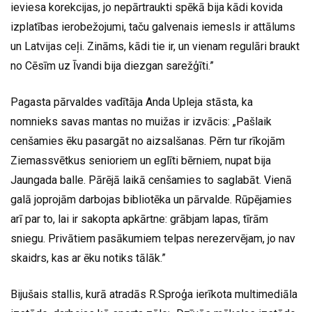
ieviesa korekcijas, jo nepārtraukti spēkā bija kādi kovida
izplatības ierobežojumi, taču galvenais iemesls ir attālums
un Latvijas ceļi. Zināms, kādi tie ir, un vienam regulāri braukt
no Cēsīm uz Īvandi bija diezgan sarežģīti.”
Pagasta pārvaldes vadītāja Anda Upleja stāsta, ka
nomnieks savas mantas no muižas ir izvācis: „Pašlaik
cenšamies ēku pasargāt no aizsalšanas. Pērn tur rīkojām
Ziemassvētkus senioriem un eglīti bērniem, nupat bija
Jaungada balle. Pārējā laikā cenšamies to saglabāt. Vienā
galā joprojām darbojas bibliotēka un pārvalde. Rūpējamies
arī par to, lai ir sakopta apkārtne: grābjam lapas, tīrām
sniegu. Privātiem pasākumiem telpas nerezervējam, jo nav
skaidrs, kas ar ēku notiks tālāk.”
Bijušais stallis, kurā atradās R.Sproģa ierīkota multimediāla