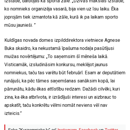
izstāde, darbojas kā sporta zāle: „Dzīvās mākslas izstāde,
ko nomnieks organizēja vasarā, bija vien uz īsu laiku. Ēka
joprojām tiek izmantota kā zāle, kurā ik pa laikam sporto
mūsu jaunieši. ”
Kuldīgas novada domes izpilddirektora vietniece Agnese
Buka skaidro, ka nekustamā īpašuma nodaļa pasūtījusi
muižas novērtējumu: „To saņemsim šī mēneša laikā.
Visticamāk, izsludināsim konkursu, meklējot jaunus
nomniekus, taču tas varētu būt februārī. Esam ar deputātiem
runājuši, ka pēc tāmes saņemšanas sanāksim kopā, lai
pārrunātu, kādu ēkas attīstību redzam. Dažādi cilvēki, kuri
zina, ka ēka atbrīvota, ir izrādījuši interesi un aizbrauc to
apskatīt, taču konkrētu vēlmi nomāt neviens vēl nav
izteicis.”