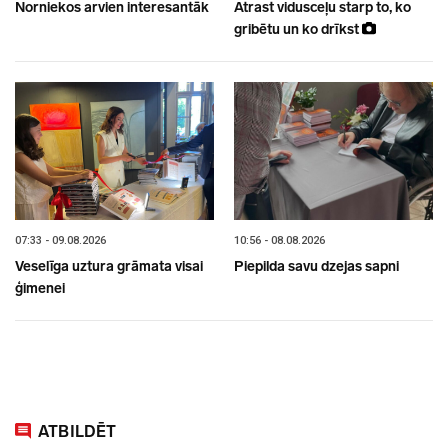
Norniekos arvien interesantāk
Atrast vidusceļu starp to, ko
gribētu un ko drīkst
07:33 - 09.08.2026
10:56 - 08.08.2026
Veselīga uztura grāmata visai
Piepilda savu dzejas sapni
ģimenei
ATBILDĒT