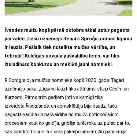
Īvandes muižu kopš pērnā oktobra atkal uztur pagasta
pārvalde. Cēsu uzņēmējs Renārs Sproģis nomas līgumu
ir lauzis. Pašlaik tiek noteikta muižas vērtība, un
februārī Kuldīgas novada pašvaldība lems, vai tiks
izsludināts konkurss un meklēti jauni nomnieki.
R.Sproģis bija muižas nomnieks kopš 2020. gada. Tagad
uzņēmējs saka: „Līgumu lauzt lika attālums starp Cēsīm un
Kurzemi. Pirms trim gadiem ļoti veiksmīgi tika
izveidota
Īvandlande
, un apmeklētāju bija daudz, taču
pagasta vadība un pašvaldība no muižā notiekošajiem
procesiem kaut ko gaidīja, gribēja turēt roku uz pulsa par to,
kas saistīts tieši ar tūrisma pakalpojumiem. Arī pandēmija