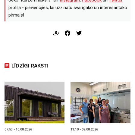
Seko "Kurzemnieks.lv" arī
Instagram
,
Facebook
un
Twitter
profilā - pievienojies, lai uzzinātu svarīgāko un interesantāko
pirmais!
LĪDZĪGI RAKSTI
07:53 - 10.08.2026
11:10 - 09.08.2026