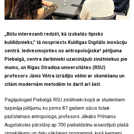
„Būtu interesanti redzēt, kā izskatās tipisks
kuldīdznieks,” tā nospriests Kuldīgas Digitālo inovāciju
centrā. Iedvesmojoties no antropoloģiska* pētījuma
Piebalgā, centra darbinieki uzaicinājuši zinātniekus pie
mums, un Rīgas Stradiņa universitātes (RSU)
profesors Jānis Vētra izrādījis vēlmi ar skenēšanu un
citām modernām metodēm to darīt arī šeit.
Pagājušogad Piebalgā RSU zinātnieki kopā ar studentiem
turpināja pētījumu, ko pirms 87 gadiem sācis tolaik
pazīstamais antropologs, profesors Jēkabs Prīmanis.
Augstskolas pārstāvji ap 700 piebaldzēnu iesaistījuši plašā
izmeklējumu un datu vākšanas programmā, kurā ķermeni