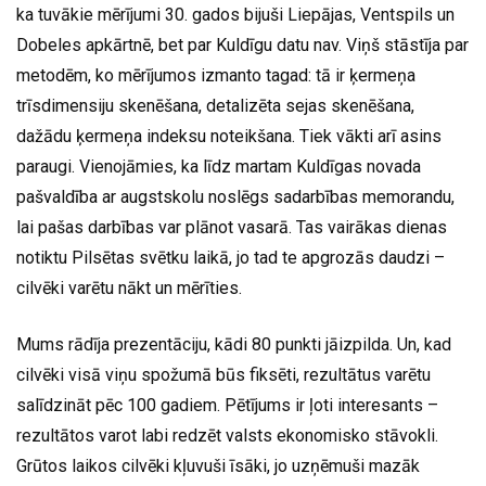
ka tuvākie mērījumi 30. gados bijuši Liepājas, Ventspils un
Dobeles apkārtnē, bet par Kuldīgu datu nav. Viņš stāstīja par
metodēm, ko mērījumos izmanto tagad: tā ir ķermeņa
trīsdimensiju skenēšana, detalizēta sejas skenēšana,
dažādu ķermeņa indeksu noteikšana. Tiek vākti arī asins
paraugi. Vienojāmies, ka līdz martam Kuldīgas novada
pašvaldība ar augstskolu noslēgs sadarbības memorandu,
lai pašas darbības var plānot vasarā. Tas vairākas dienas
notiktu Pilsētas svētku laikā, jo tad te apgrozās daudzi –
cilvēki varētu nākt un mērīties.
Mums rādīja prezentāciju, kādi 80 punkti jāizpilda. Un, kad
cilvēki visā viņu spožumā būs fiksēti, rezultātus varētu
salīdzināt pēc 100 gadiem. Pētījums ir ļoti interesants –
rezultātos varot labi redzēt valsts ekonomisko stāvokli.
Grūtos laikos cilvēki kļuvuši īsāki, jo uzņēmuši mazāk