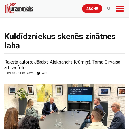
ABONĒ
Kuldīdzniekus skenēs zinātnes
labā
Raksta autors:
Jēkabs Aleksandrs Krūmiņš, Toma Girvaiša
arhīva foto
09:38 - 31.01.2025
479