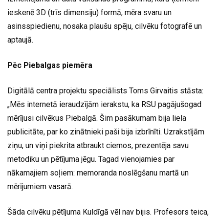
ieskenē 3D (trīs dimensiju) formā, mēra svaru un
asinsspiedienu, nosaka plaušu spēju, cilvēku fotografē un
aptaujā.
Pēc Piebalgas piemēra
Digitālā centra projektu speciālists Toms Girvaitis stāsta:
„Mēs internetā ieraudzījām ierakstu, ka RSU pagājušogad
mērījusi cilvēkus Piebalgā. Šim pasākumam bija liela
publicitāte, par ko zinātnieki paši bija izbrīnīti. Uzrakstījām
ziņu, un viņi piekrita atbraukt ciemos, prezentēja savu
metodiku un pētījuma jēgu. Tagad vienojamies par
nākamajiem soļiem: memoranda noslēgšanu martā un
mērījumiem vasarā.
Šāda cilvēku pētījuma Kuldīgā vēl nav bijis. Profesors teica,