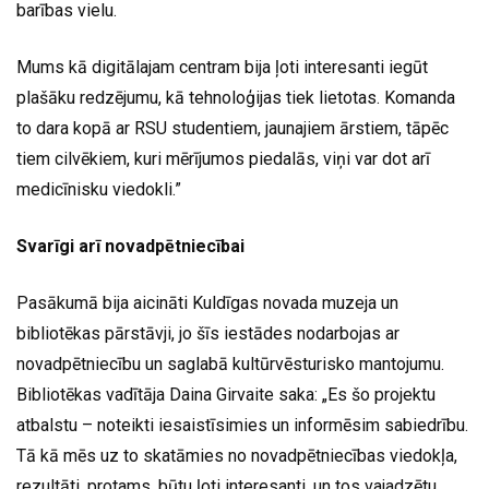
barības vielu.
Mums kā digitālajam centram bija ļoti interesanti iegūt
plašāku redzējumu, kā tehnoloģijas tiek lietotas. Komanda
to dara kopā ar RSU studentiem, jaunajiem ārstiem, tāpēc
tiem cilvēkiem, kuri mērījumos piedalās, viņi var dot arī
medicīnisku viedokli.”
Svarīgi arī novadpētniecībai
Pasākumā bija aicināti Kuldīgas novada muzeja un
bibliotēkas pārstāvji, jo šīs iestādes nodarbojas ar
novadpētniecību un saglabā kultūrvēsturisko mantojumu.
Bibliotēkas vadītāja Daina Girvaite saka: „Es šo projektu
atbalstu – noteikti iesaistīsimies un informēsim sabiedrību.
Tā kā mēs uz to skatāmies no novadpētniecības viedokļa,
rezultāti, protams, būtu ļoti interesanti, un tos vajadzētu