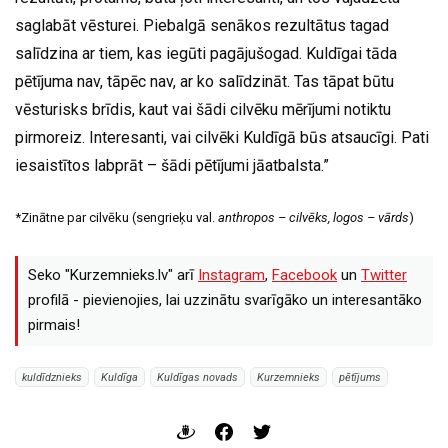
saglabāt vēsturei. Piebalgā senākos rezultātus tagad
salīdzina ar tiem, kas iegūti pagājušogad. Kuldīgai tāda
pētījuma nav, tāpēc nav, ar ko salīdzināt. Tas tāpat būtu
vēsturisks brīdis, kaut vai šādi cilvēku mērījumi notiktu
pirmoreiz. Interesanti, vai cilvēki Kuldīgā būs atsaucīgi. Pati
iesaistītos labprāt – šādi pētījumi jāatbalsta.”
*Zinātne par cilvēku (sengrieķu val.
anthropos – cilvēks, logos – vārds
)
Seko "Kurzemnieks.lv" arī
Instagram
,
Facebook
un
Twitter
profilā - pievienojies, lai uzzinātu svarīgāko un interesantāko
pirmais!
kuldīdznieks
Kuldīga
Kuldīgas novads
Kurzemnieks
pētījums