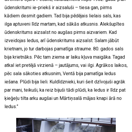
ūdenskritumi ie-priekš ir aizsaluši – tiesa gan, pirms
kādiem desmit gadiem. Tad bija pēdējais lielais sals, kas
ilga aptuveni līdz martam, kad sākās atkusnis. Alekšupītes
ūdenskritums aizsalst no augšas pirms aizvariem. Kad
izveidojas ledus, arī ūdenskritums aizsalst. Salam jābūt
krietnam, jo tur darbojas pamatīga straume. 80. gados sals
bija krietnāks. Pēc tam ziema ar laiku kļuva maigāka. Tagad
atkal iet pretējā virzienā – jautājums, vai ilgi. Agrākos laikos,
pēc sala sākoties atkusnim, Ventā bija pamatīga ledus
iešana. Plūdi bija lieli. Kuldīdznieki, kuri šeit dzīvojuši agrāk
par mani, teikuši, ka reiz bijuši tādi plūdi, ka ledus ir līdz pat
ķieģeļu tilta arku augšai un Mārtiņsalā mājas knapi ārā no
ledus.”