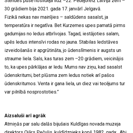
Stendes pusē noslīdēja līdz –22. Pēdējoreiz Latvijā zem –
30 grādiem bija 2021. gada 17. janvārī Jelgavā.
Fizikā nekas nav mainījies – saldūdens sasalst, ja
temperatūra ir negatīva. Bet Kurzemes upes pamatā pirms
gadumijas no ledus atbrīvojas. Tagad, iestājoties salam,
upēs ledus intensīvi rodas no jauna. Stabilas ledstāves
izveidošanās ir apgrūtināta, jo ūdenslīmenis ir augsts un
straume liela. Sals, kas turas zem –20 grādiem, veicinājis
to, ka upes pārklājas ar ledu. Mums nav ziņu, kad sasalst
ūdenskritumi, bet plūsma zem ledus notiek arī pašos
ūdenskritumos. Venta ir gana liela, un diez vai tecējums tur
var pilnībā nosprostoties.”
Aizsaluši arī agrāk
Atmiņās par salu dalās bijušais Kuldīgas novada muzeja
direktors Ojārs Pečulis, kuldīdznieks kopš 1982. gada: „Abi