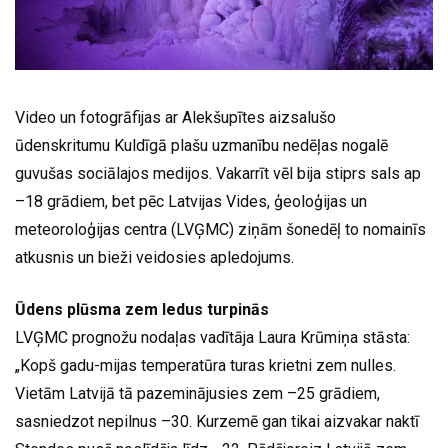
Video un fotogrāfijas ar Alekšupītes aizsalušo
ūdenskritumu Kuldīgā plašu uzmanību nedēļas nogalē
guvušas sociālajos medijos. Vakarrīt vēl bija stiprs sals ap
–18 grādiem, bet pēc Latvijas Vides, ģeoloģijas un
meteoroloģijas centra (LVĢMC) ziņām šonedēļ to nomainīs
atkusnis un bieži veidosies apledojums.
Ūdens plūsma zem ledus turpinās
LVĢMC prognožu nodaļas vadītāja Laura Krūmiņa stāsta:
„Kopš gadu-mijas temperatūra turas krietni zem nulles.
Vietām Latvijā tā pazeminājusies zem –25 grādiem,
sasniedzot nepilnus –30. Kurzemē gan tikai aizvakar naktī