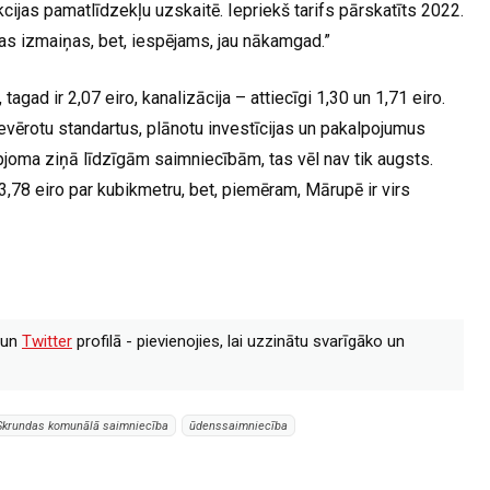
cijas pamatlīdzekļu uzskaitē. Iepriekš tarifs pārskatīts 2022.
as izmaiņas, bet, iespējams, jau nākamgad.”
agad ir 2,07 eiro, kanalizācija – attiecīgi 1,30 un 1,71 eiro.
ievērotu standartus, plānotu investīcijas un pakalpojumus
 apjoma ziņā līdzīgām saimniecībām, tas vēl nav tik augsts.
78 eiro par kubikmetru, bet, piemēram, Mārupē ir virs
un
Twitter
profilā - pievienojies, lai uzzinātu svarīgāko un
Skrundas komunālā saimniecība
ūdenssaimniecība