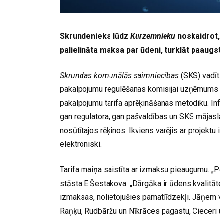
Skrundenieks lūdz
Kurzemnieku
noskaidrot
palielināta maksa par ūdeni, turklāt paaugsti
Skrundas komunālās saimniecības
(SKS) vadītā
pakalpojumu regulēšanas komisijai uzņēmums 
pakalpojumu tarifa aprēķināšanas metodiku. Inf
gan regulatora, gan pašvaldības un SKS mājasl
nosūtītajos rēķinos. Ikviens varējis ar projektu
elektroniski.
Tarifa maiņa saistīta ar izmaksu pieaugumu. „P
stāsta E.Šestakova. „Dārgāka ir ūdens kvalitāte
izmaksas, nolietojušies pamatlīdzekļi. Jāņem v
Raņķu, Rudbāržu un Nīkrāces pagastu, Cieceri 