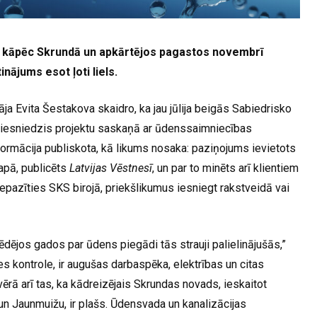
, kāpēc Skrundā un apkārtējos pagastos novembrī
nājums esot ļoti liels.
ja Evita Šestakova skaidro, ka jau jūlija beigās Sabiedrisko
iesniedzis projektu saskaņā ar ūdenssaimniecības
ormācija publiskota, kā likums nosaka: paziņojums ievietots
apā, publicēts
Latvijas Vēstnesī
, un par to minēts arī klientiem
 iepazīties SKS birojā, priekšlikumus iesniegt rakstveidā vai
ēdējos gados par ūdens piegādi tās strauji palielinājušās,”
s kontrole, ir augušas darbaspēka, elektrības un citas
ērā arī tas, ka kādreizējais Skrundas novads, ieskaitot
un Jaunmuižu, ir plašs. Ūdensvada un kanalizācijas