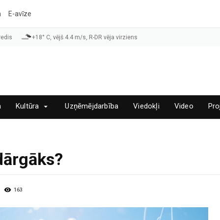
a
E-avīze
redis
+18° C, vējš 4.4 m/s, R-DR vēja virziens
a
Kultūra
Uzņēmējdarbība
Viedokļi
Video
Pro
dārgāks?
163