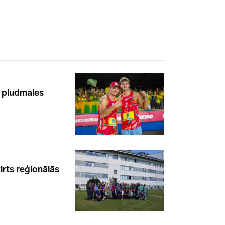
u pludmales
irts reģionālās