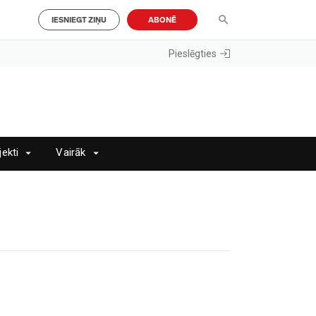
IESNIEGT ZIŅU
ABONĒ
Pieslēgties
jekti
Vairāk