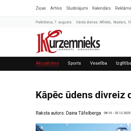
Ziņas
Arhīvs
Sludinājumi
Kalendārs
Reklām
Piektdiena, 7. augusts
Vārda dienas: Alfrēds, Madars, F
Aktualitātes
Sports
Veselība
Izglītīb
Kāpēc ūdens divreiz 
Raksta autors:
Daina Tāfelberga
08:10 - 25.12.2025