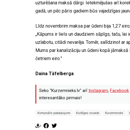
uzturēšana maksā dārgi. Ietekmējušas arī korek
gadā, un pēc pāris gadiem būs vajadzīgas jaun
Līdz novembrim maksa par ūdeni bija 1,27 eiro, t
„Kāpums ir liels un daudziem sāpīgs, taču, lai 
uzlabotu, citādi nevarēja. Tomēr, salīdzinot ar
Mums par kanalizāciju un ūdeni kopā jāmaksā 3,
četriem eiro.”
Daina Tāfelberga
Seko "Kurzemnieks.lv" arī
Instagram
,
Facebook
interesantāko pirmais!
Komunālie pakalpojumi
Kuldīgas novads
Kurzemnieks