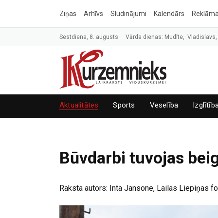
Ziņas
Arhīvs
Sludinājumi
Kalendārs
Reklām
Sestdiena, 8. augusts
Vārda dienas: Mudīte, Vladislavs,
Aktualitātes
Sports
Veselība
Izglītīb
Būvdarbi tuvojas be
Raksta autors:
Inta Jansone, Lailas Liepiņas f