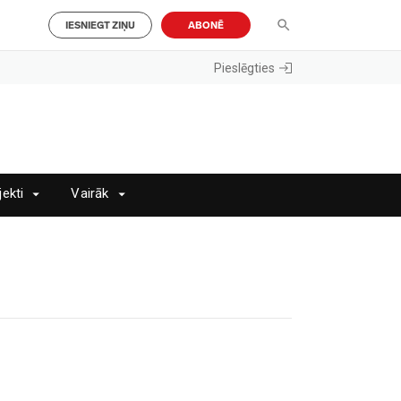
IESNIEGT ZIŅU
ABONĒ
Pieslēgties
jekti
Vairāk