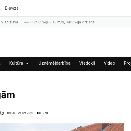
a
E-avīze
 Vladislava
+17° C, vējš 3.13 m/s, R-DR vēja virziens
a
Kultūra
Uzņēmējdarbība
Viedokļi
Video
Pro
igām
oto
08:00 - 24.09.2023
278