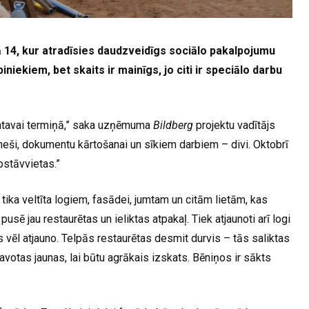
ā 14, kur atradīsies daudzveidīgs sociālo pakalpojumu
niekiem, bet skaits ir mainīgs, jo citi ir speciālo darbu
 gatavai termiņā,” saka uzņēmuma
Bildberg
projektu vadītājs
eši, dokumentu kārtošanai un sīkiem darbiem – divi. Oktobrī
ostāvvietas.”
ika veltīta logiem, fasādei, jumtam un citām lietām, kas
usē jau restaurētas un ieliktas atpakaļ. Tiek atjaunoti arī logi
ņus vēl atjauno. Telpās restaurētas desmit durvis – tās saliktas
votas jaunas, lai būtu agrākais izskats. Bēniņos ir sākts