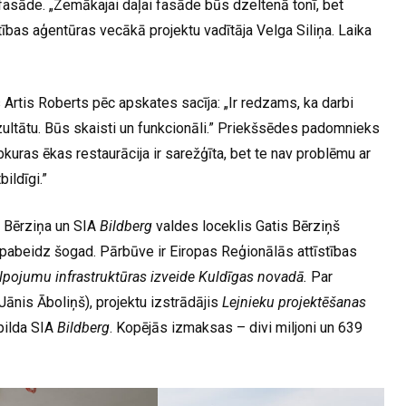
 fasāde. „Zemākajai daļai fasāde būs dzeltenā tonī, bet
tības aģentūras vecākā projektu vadītāja Velga Siliņa. Laika
rtis Roberts pēc apskates sacīja: „Ir redzams, ka darbi
zultātu. Būs skaisti un funkcionāli.” Priekšsēdes padomnieks
bkuras ēkas restaurācija ir sarežģīta, bet te nav problēmu ar
ildīgi.”
a Bērziņa un SIA
Bildberg
valdes loceklis Gatis Bērziņš
jāpabeidz šogad. Pārbūve ir Eiropas Reģionālās attīstības
alpojumu infrastruktūras izveide Kuldīgas novadā.
Par
Jānis Āboliņš), projektu izstrādājis
Lejnieku projektēšanas
pilda SIA
Bildberg
. Kopējās izmaksas – divi miljoni un 639