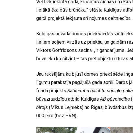
Vēl tiek ieklāta grīda, krāsotas sienas un ēkas
lielākā ēka būs brūnāka,” stāsta Kuldīgas attīs
gaitā projektā iekļauta arī nojumes celtniecība.
Kuldīgas novada domes priekšsēdes vietnieks A
lieliem soļiem virzās uz priekšu, un gaidām re
Viktors Gotfridsons secina: „Ir gandarījums. Je
būvnieku kā citviet – tas pret objektu izturas atb
Jau rakstījām, ka bijusī domes priekšsēde Ing
līgumu parakstīja pagājušā gada aprīlī. Darbs 
fonda projekts
Sabiedrībā balstītu sociālo pak
būvuzraudzību atbild Kuldīgas
AB būvniecība
(
birojs
(Mikus Lejnieks) no Rīgas, būvdarbus iz
000 eiro (bez PVN).