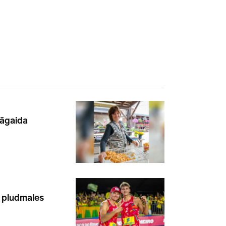
jāgaida
u pludmales