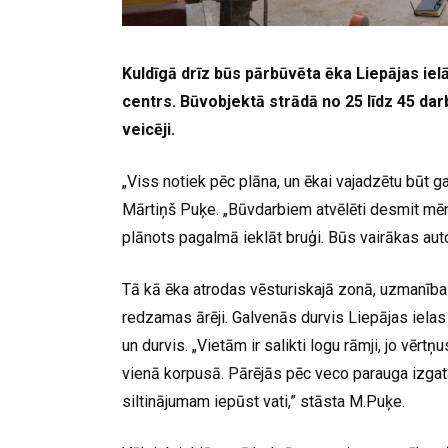
Kuldīgā drīz būs pārbūvēta ēka Liepājas iel
centrs. Būvobjektā strādā no 25 līdz 45 darbi
veicēji.
„Viss notiek pēc plāna, un ēkai vajadzētu būt
Mārtiņš Puķe. „Būvdarbiem atvēlēti desmit mēn
plānots pagalmā ieklāt bruģi. Būs vairākas aut
Tā kā ēka atrodas vēsturiskajā zonā, uzmanība t
redzamas ārēji. Galvenās durvis Liepājas ielas p
un durvis. „Vietām ir salikti logu rāmji, jo vērt
vienā korpusā. Pārējās pēc veco parauga izgata
siltinājumam iepūst vati,” stāsta M.Puķe.