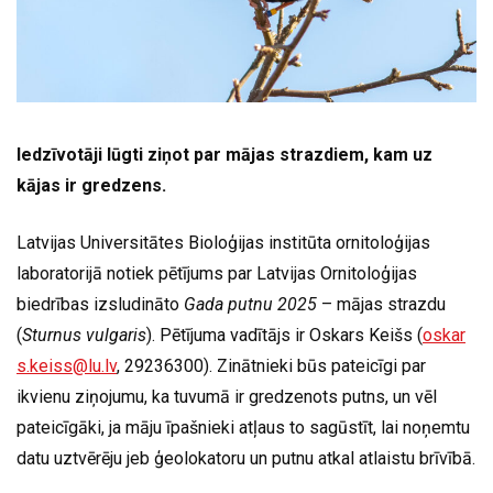
Iedzīvotāji lūgti ziņot par mājas strazdiem, kam uz
kājas ir gredzens.
Latvijas Universitātes Bioloģijas institūta ornitoloģijas
laboratorijā notiek pētījums par Latvijas Ornitoloģijas
biedrības izsludināto
Gada putnu 2025
– mājas strazdu
(
Sturnus vulgaris
). Pētījuma vadītājs ir Oskars Keišs (
oskar
s.keiss@lu.lv
, 29236300). Zinātnieki būs pateicīgi par
ikvienu ziņojumu, ka tuvumā ir gredzenots putns, un vēl
pateicīgāki, ja māju īpašnieki atļaus to sagūstīt, lai noņemtu
datu uztvērēju jeb ģeolokatoru un putnu atkal atlaistu brīvībā.