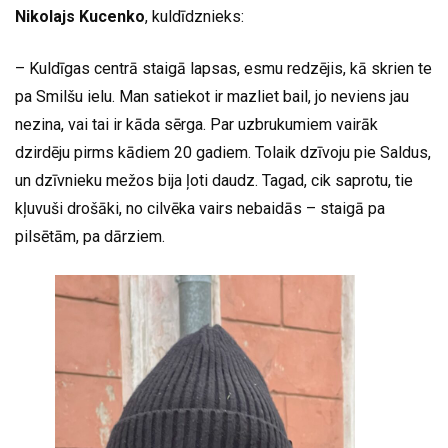
Nikolajs Kucenko
, kuldīdznieks:
– Kuldīgas centrā staigā lapsas, esmu redzējis, kā skrien te
pa Smilšu ielu. Man satiekot ir mazliet bail, jo neviens jau
nezina, vai tai ir kāda sērga. Par uzbrukumiem vairāk
dzirdēju pirms kādiem 20 gadiem. Tolaik dzīvoju pie Saldus,
un dzīvnieku mežos bija ļoti daudz. Tagad, cik saprotu, tie
kļuvuši drošāki, no cilvēka vairs nebaidās – staigā pa
pilsētām, pa dārziem.