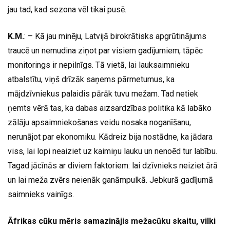
jau tad, kad sezona vēl tikai pusē.
K.M.
: – Kā jau minēju, Latvijā birokrātisks apgrūtinājums
traucē un nemudina ziņot par visiem gadījumiem, tāpēc
monitorings ir nepilnīgs. Tā vietā, lai lauksaimnieku
atbalstītu, viņš drīzāk saņems pārmetumus, ka
mājdzīvniekus palaidis pārāk tuvu mežam. Tad netiek
ņemts vērā tas, ka dabas aizsardzības politika kā labāko
zālāju apsaimniekošanas veidu nosaka noganīšanu,
nerunājot par ekonomiku. Kādreiz bija nostādne, ka jādara
viss, lai lopi neaiziet uz kaimiņu lauku un nenoēd tur labību.
Tagad jācīnās ar diviem faktoriem: lai dzīvnieks neiziet ārā
un lai meža zvērs neienāk ganāmpulkā. Jebkurā gadījumā
saimnieks vainīgs.
Āfrikas cūku mēris samazinājis mežacūku skaitu, vilki