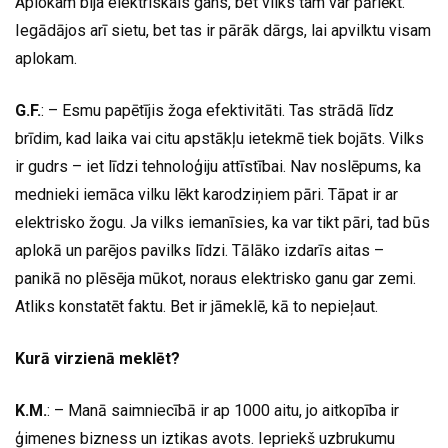
Aplokam bija elektriskais gans, bet vilks tam var pārlēkt.
Iegādājos arī sietu, bet tas ir pārāk dārgs, lai apvilktu visam
aplokam.
G.F.
: – Esmu papētījis žoga efektivitāti. Tas strādā līdz
brīdim, kad laika vai citu apstākļu ietekmē tiek bojāts. Vilks
ir gudrs – iet līdzi tehnoloģiju attīstībai. Nav noslēpums, ka
mednieki iemāca vilku lēkt karodziņiem pāri. Tāpat ir ar
elektrisko žogu. Ja vilks iemanīsies, ka var tikt pāri, tad būs
aplokā un parējos pavilks līdzi. Tālāko izdarīs aitas –
panikā no plēsēja mūkot, noraus elektrisko ganu gar zemi.
Atliks konstatēt faktu. Bet ir jāmeklē, kā to nepieļaut.
Kurā virzienā meklēt?
K.M.
: – Manā saimniecībā ir ap 1000 aitu, jo aitkopība ir
ģimenes bizness un iztikas avots. Iepriekš uzbrukumu