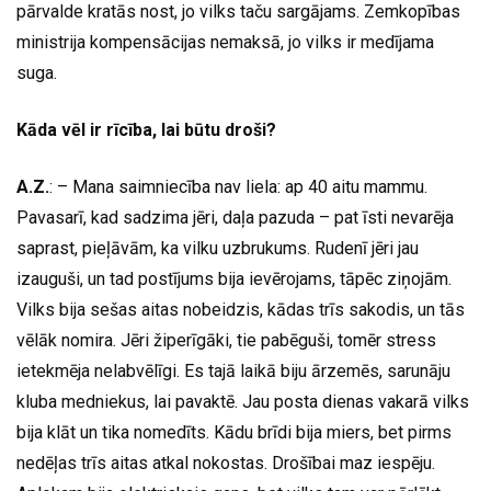
pārvalde kratās nost, jo vilks taču sargājams. Zemkopības
ministrija kompensācijas nemaksā, jo vilks ir medījama
suga.
Kāda vēl ir rīcība, lai būtu droši?
A.Z.
: – Mana saimniecība nav liela: ap 40 aitu mammu.
Pavasarī, kad sadzima jēri, daļa pazuda – pat īsti nevarēja
saprast, pieļāvām, ka vilku uzbrukums. Rudenī jēri jau
izauguši, un tad postījums bija ievērojams, tāpēc ziņojām.
Vilks bija sešas aitas nobeidzis, kādas trīs sakodis, un tās
vēlāk nomira. Jēri žiperīgāki, tie pabēguši, tomēr stress
ietekmēja nelabvēlīgi. Es tajā laikā biju ārzemēs, sarunāju
kluba medniekus, lai pavaktē. Jau posta dienas vakarā vilks
bija klāt un tika nomedīts. Kādu brīdi bija miers, bet pirms
nedēļas trīs aitas atkal nokostas. Drošībai maz iespēju.