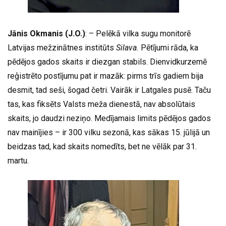
Jānis Okmanis (J.O.)
: – Pelēkā vilka sugu monitorē
Latvijas mežzinātnes institūts
Silava.
Pētījumi rāda, ka
pēdējos gados skaits ir diezgan stabils. Dienvidkurzemē
reģistrēto postījumu pat ir mazāk: pirms trīs gadiem bija
desmit, tad seši, šogad četri. Vairāk ir Latgales pusē. Taču
tas, kas fiksēts Valsts meža dienestā, nav absolūtais
skaits, jo daudzi neziņo. Medījamais limits pēdējos gados
nav mainījies – ir 300 vilku sezonā, kas sākas 15. jūlijā un
beidzas tad, kad skaits nomedīts, bet ne vēlāk par 31.
martu.