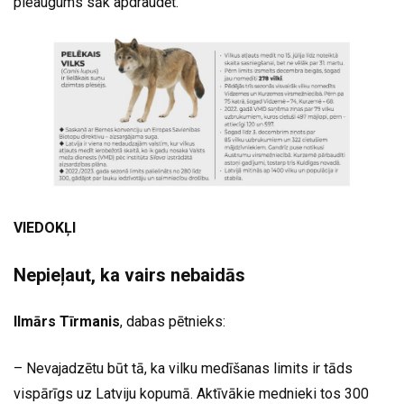
pieaugums sāk apdraudēt.
VIEDOKĻI
Nepieļaut, ka vairs nebaidās
Ilmārs Tīrmanis
, dabas pētnieks:
– Nevajadzētu būt tā, ka vilku medīšanas limits ir tāds
vispārīgs uz Latviju kopumā. Aktīvākie mednieki tos 300