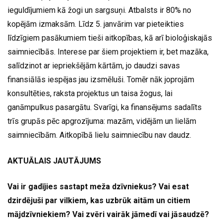
ieguldījumiem kā žogi un sargsuņi. Atbalsts ir 80% no
kopējām izmaksām. Līdz 5. janvārim var pieteikties
līdzīgiem pasākumiem tieši aitkopības, kā arī bioloģiskajās
saimniecībās. Interese par šiem projektiem ir, bet mazāka,
salīdzinot ar iepriekšējām kārtām, jo daudzi savas
finansiālās iespējas jau izsmēluši. Tomēr nāk joprojām
konsultēties, raksta projektus un taisa žogus, lai
ganāmpulkus pasargātu. Svarīgi, ka finansējums sadalīts
trīs grupās pēc apgrozījuma: mazām, vidējām un lielām
saimniecībām. Aitkopībā lielu saimniecību nav daudz.
AKTUĀLAIS JAUTĀJUMS
Vai ir gadījies sastapt meža dzīvniekus? Vai esat
dzirdējuši par vilkiem, kas uzbrūk aitām un citiem
mājdzīvniekiem? Vai zvēri vairāk jāmedī vai jāsaudzē?