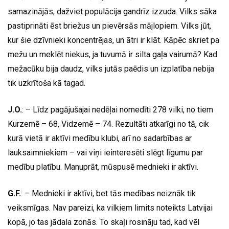
samazinājās, dažviet populācija gandrīz izzuda. Vilks sāka
pastiprināti ēst briežus un pievērsās mājlopiem. Vilks jūt,
kur šie dzīvnieki koncentrējas, un ātri ir klāt. Kāpēc skriet pa
mežu un meklēt niekus, ja tuvumā ir silta gaļa vairumā? Kad
mežacūku bija daudz, vilks jutās paēdis un izplatība nebija
tik uzkrītoša kā tagad.
J.O.
: – Līdz pagājušajai nedēļai nomedīti 278 vilki, no tiem
Kurzemē – 68, Vidzemē – 74. Rezultāti atkarīgi no tā, cik
kurā vietā ir aktīvi medību klubi, arī no sadarbības ar
lauksaimniekiem – vai viņi ieinteresēti slēgt līgumu par
medību platību. Manuprāt, mūspusē mednieki ir aktīvi.
G.F.
: – Mednieki ir aktīvi, bet tās medības neiznāk tik
veiksmīgas. Nav pareizi, ka vilkiem limits noteikts Latvijai
kopā, jo tas jādala zonās. To skaļi rosināju tad, kad vēl