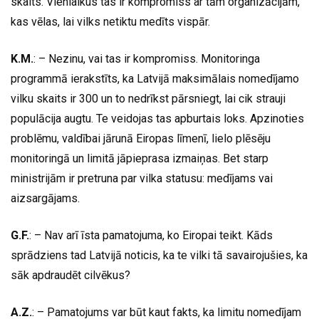
skaits. Vienlaikus tas ir kompromiss ar tām organizācijām,
kas vēlas, lai vilks netiktu medīts vispār.
K.M.
: – Nezinu, vai tas ir kompromiss. Monitoringa
programmā ierakstīts, ka Latvijā maksimālais nomedījamo
vilku skaits ir 300 un to nedrīkst pārsniegt, lai cik strauji
populācija augtu. Te veidojas tas apburtais loks. Apzinoties
problēmu, valdībai jārunā Eiropas līmenī, lielo plēsēju
monitoringā un limitā jāpieprasa izmaiņas. Bet starp
ministrijām ir pretruna par vilka statusu: medījams vai
aizsargājams.
G.F.
: – Nav arī īsta pamatojuma, ko Eiropai teikt. Kāds
sprādziens tad Latvijā noticis, ka te vilki tā savairojušies, ka
sāk apdraudēt cilvēkus?
A.Z.
: – Pamatojums var būt kaut fakts, ka limitu nomedījam