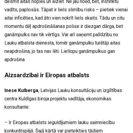
desmit aitas noplēš un aiziet. Ne jau noēd, bet, instinktu
vadīts, paplosās. Tāpat ir liels slimību risks – pietiek vienai
aitai inficēties, kad ātri vien nokrīt liels skaits. Tādu un citu
momentu dēļ apdrošināšanas polise ir diezgan dārga, bet
ganāmpulks nav tik vērtīgs. Var arī saņemt palīdzību no
Lauku atbalsta dienesta, tomēr ganāmpulku turētāji aitas
neapdrošina, jo tas nav lēti. Liellopu ganāmpulkus gan
apdrošina.
Aizsardzībai ir Eiropas atbalsts
Inese Kulberga
, Latvijas Lauku konsultāciju un izglītības
centra Kuldīgas biroja projektu vadītāja, ekonomikas
konsultante:
– Ir Eiropas atbalsts ieguldījumiem lauku saimniecību
konkurētspējā. Šajā kārtā var pieteikties tādiem