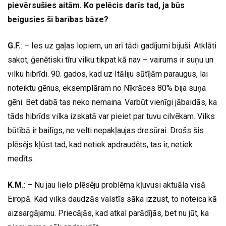
pievērsušies aitām. Ko pelēcis darīs tad, ja būs
beigusies šī barības bāze?
G.F.
: – Ies uz gaļas lopiem, un arī tādi gadījumi bijuši. Atklāti
sakot, ģenētiski tīru vilku tikpat kā nav – vairums ir suņu un
vilku hibrīdi. 90. gados, kad uz Itāliju sūtījām paraugus, lai
noteiktu gēnus, eksemplāram no Nīkrāces 80% bija suņa
gēni. Bet dabā tas neko nemaina. Varbūt vienīgi jābaidās, ka
tāds hibrīds vilka izskatā var pieiet par tuvu cilvēkam. Vilks
būtībā ir bailīgs, ne velti nepakļaujas dresūrai. Drošs šis
plēsējs kļūst tad, kad netiek apdraudēts, tas ir, netiek
medīts.
K.M.
: – Nu jau lielo plēsēju problēma kļuvusi aktuāla visā
Eiropā. Kad vilks daudzās valstīs sāka izzust, to noteica kā
aizsargājamu. Priecājās, kad atkal parādījās, bet nu jūt, ka