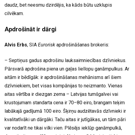
daudz, bet neesmu dzirdējis, ka kāds būtu uzklupis
cilvēkam.
Apdrošināt ir dārgi
Alvis Erbs
, SIA
Eurorisk
apdrošināšanas brokeris:
– Septiņus gadus apdrošinu lauksaimniecības dzīvniekus.
Pārsvarā apdrošina piena un gaļas liellopu ganāmpulkus. Ar
aitām ir bēdīgāk: ir apdrošināšanas mehānisms arī šiem
dzīvniekiem, bet visas kompānijas to neizmanto. Vienas
aitas vērtība ir diezgan zema – Latvijas tumšgalvei vai
krustojumam standarta cena ir 70–80 eiro, brangam teķim
labākajā gadījumā 100 eiro. Šķirņu audzētavās dzīvnieki ir
kvalitatīvāki un dārgāki. Taču aitas ir jutīgākas, un tām pāri
var nodarīt ne tikai vilki vien. Plēsējs ieklūp ganāmpulkā,