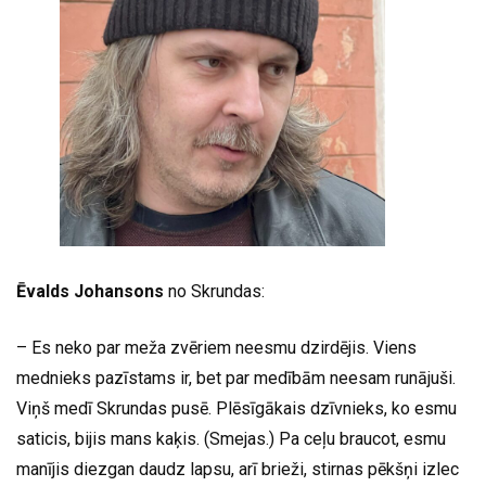
Ēvalds Johansons
no Skrundas:
– Es neko par meža zvēriem neesmu dzirdējis. Viens
mednieks pazīstams ir, bet par medībām neesam runājuši.
Viņš medī Skrundas pusē. Plēsīgākais dzīvnieks, ko esmu
saticis, bijis mans kaķis. (Smejas.) Pa ceļu braucot, esmu
manījis diezgan daudz lapsu, arī brieži, stirnas pēkšņi izlec