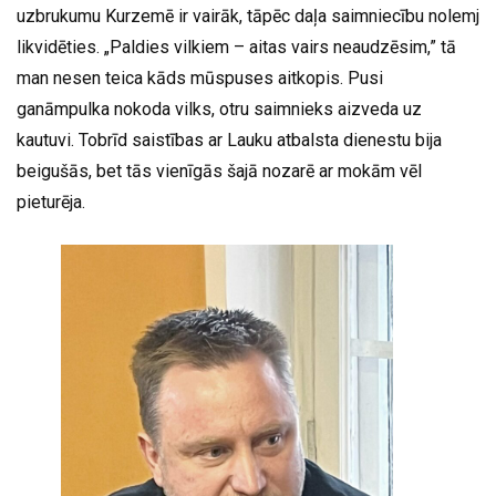
uzbrukumu Kurzemē ir vairāk, tāpēc daļa saimniecību nolemj
likvidēties. „Paldies vilkiem – aitas vairs neaudzēsim,” tā
man nesen teica kāds mūspuses aitkopis. Pusi
ganāmpulka nokoda vilks, otru saimnieks aizveda uz
kautuvi. Tobrīd saistības ar Lauku atbalsta dienestu bija
beigušās, bet tās vienīgās šajā nozarē ar mokām vēl
pieturēja.