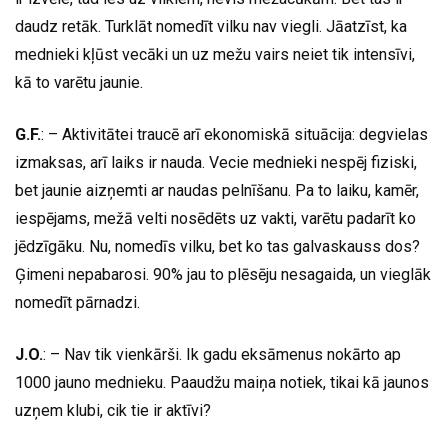
daudz retāk. Turklāt nomedīt vilku nav viegli. Jāatzīst, ka
mednieki kļūst vecāki un uz mežu vairs neiet tik intensīvi,
kā to varētu jaunie.
G.F.
: – Aktivitātei traucē arī ekonomiskā situācija: degvielas
izmaksas, arī laiks ir nauda. Vecie mednieki nespēj fiziski,
bet jaunie aizņemti ar naudas pelnīšanu. Pa to laiku, kamēr,
iespējams, mežā velti nosēdēts uz vakti, varētu padarīt ko
jēdzīgāku. Nu, nomedīs vilku, bet ko tas galvaskauss dos?
Ģimeni nepabarosi. 90% jau to plēsēju nesagaida, un vieglāk
nomedīt pārnadzi.
J.O.
: – Nav tik vienkārši. Ik gadu eksāmenus nokārto ap
1000 jauno mednieku. Paaudžu maiņa notiek, tikai kā jaunos
uzņem klubi, cik tie ir aktīvi?