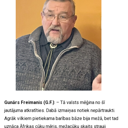
Gunārs Freimanis (G.F.)
: – Tā valsts mēģina no šī
jautājuma atkratīties. Dabā izmaiņas notiek nepārtraukti.
Agrāk vilkiem pietiekama barības bāze bija mežā, bet tad
uznāca Āfrikas cūku mēris, mežacūku skaits strauji