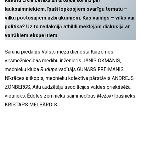
Rakstu ciklā
Cilvēks un drošība
šoreiz par
lauksaimniekiem, īpaši lopkopjiem svarīgu tematu –
vilku postošajiem uzbrukumiem.
Kas vainīgs – vilks vai
politika? Uz to redakcijā atbildi meklējām diskusijā ar
vairākiem ekspertiem.
Sarunā piedalās Valsts meža dienesta Kurzemes
virsmežniecības medību inženieris JĀNIS OKMANIS,
mednieku kluba
Rudupe
vadītājs GUNĀRS FREIMANIS,
Nīkrāces aitkopis, mednieku kolektīva pārstāvis ANDREJS
ZONBERGS, Aitu audzētāju asociācijas valdes priekšsēža
vietnieks, Ēdoles zemnieku saimniecības
Mežoki
īpašnieks
KRISTAPS MELBĀRDIS.