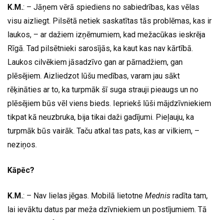
K.M.
: – Jāņem vērā spiediens no sabiedrības, kas vēlas
visu aizliegt. Pilsētā netiek saskatītas tās problēmas, kas ir
laukos, – ar dažiem izņēmumiem, kad mežacūkas ieskrēja
Rīgā. Tad pilsētnieki sarosījās, ka kaut kas nav kārtībā.
Laukos cilvēkiem jāsadzīvo gan ar pārnadžiem, gan
plēsējiem. Aizliedzot lūšu medības, varam jau sākt
rēķināties ar to, ka turpmāk šī suga strauji pieaugs un no
plēsējiem būs vēl viens bieds. Iepriekš lūši mājdzīvniekiem
tikpat kā neuzbruka, bija tikai daži gadījumi. Pieļauju, ka
turpmāk būs vairāk. Taču atkal tas pats, kas ar vilkiem, –
neziņos.
Kāpēc?
K.M.
: – Nav lielas jēgas. Mobilā lietotne
Mednis
radīta tam,
lai ievāktu datus par meža dzīvniekiem un postījumiem. Tā