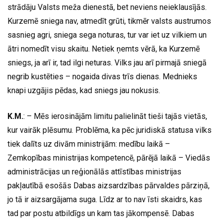
strādāju Valsts meža dienestā, bet neviens neieklausījās.
Kurzemē sniega nav, atmedīt grūti, tikmēr valsts austrumos
sasnieg agri, sniega sega noturas, tur var iet uz vilkiem un
ātri nomedīt visu skaitu. Netiek ņemts vērā, ka Kurzemē
sniegs, ja arī ir, tad ilgi neturas. Vilks jau arī pirmajā sniegā
negrib kustēties – nogaida divas trīs dienas. Mednieks
knapi uzgājis pēdas, kad sniegs jau nokusis.
K.M.
: – Mēs ierosinājām limitu palielināt tieši tajās vietās,
kur vairāk plēsumu. Problēma, ka pēc juridiskā statusa vilks
tiek dalīts uz divām ministrijām: medību laikā –
Zemkopības ministrijas kompetencē, pārējā laikā – Viedās
administrācijas un reģionālās attīstības ministrijas
pakļautībā esošās Dabas aizsardzības pārvaldes pārziņā,
jo tā ir aizsargājama suga. Līdz ar to nav īsti skaidrs, kas
tad par postu atbildīgs un kam tas jākompensē. Dabas