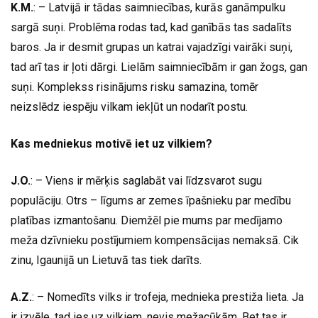
K.M.
: – Latvijā ir tādas saimniecības, kurās ganāmpulku
sargā suņi. Problēma rodas tad, kad ganībās tas sadalīts
baros. Ja ir desmit grupas un katrai vajadzīgi vairāki suņi,
tad arī tas ir ļoti dārgi. Lielām saimniecībām ir gan žogs, gan
suņi. Komplekss risinājums risku samazina, tomēr
neizslēdz iespēju vilkam iekļūt un nodarīt postu.
Kas medniekus motivē iet uz vilkiem?
J.O.
: – Viens ir mērķis saglabāt vai līdzsvarot sugu
populāciju. Otrs – līgums ar zemes īpašnieku par medību
platības izmantošanu. Diemžēl pie mums par medījamo
meža dzīvnieku postījumiem kompensācijas nemaksā. Cik
zinu, Igaunijā un Lietuvā tas tiek darīts.
A.Z.
: – Nomedīts vilks ir trofeja, mednieka prestiža lieta. Ja
ir izvēle, tad ies uz vilkiem, nevis mežacūkām. Bet tas ir