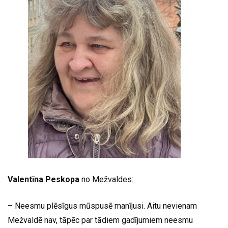
Valentīna Peskopa
no Mežvaldes:
– Neesmu plēsīgus mūspusē manījusi. Aitu nevienam
Mežvaldē nav, tāpēc par tādiem gadījumiem neesmu