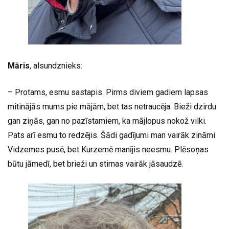
Māris
, alsundznieks:
– Protams, esmu sastapis. Pirms diviem gadiem lapsas
mitinājās mums pie mājām, bet tas netraucēja. Bieži dzirdu
gan ziņās, gan no pazīstamiem, ka mājlopus nokož vilki.
Pats arī esmu to redzējis. Šādi gadījumi man vairāk zināmi
Vidzemes pusē, bet Kurzemē manījis neesmu. Plēsoņas
būtu jāmedī, bet brieži un stirnas vairāk jāsaudzē.