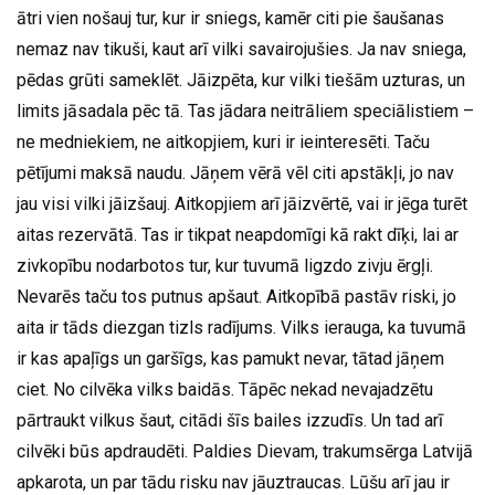
ātri vien nošauj tur, kur ir sniegs, kamēr citi pie šaušanas
nemaz nav tikuši, kaut arī vilki savairojušies. Ja nav sniega,
pēdas grūti sameklēt. Jāizpēta, kur vilki tiešām uzturas, un
limits jāsadala pēc tā. Tas jādara neitrāliem speciālistiem –
ne medniekiem, ne aitkopjiem, kuri ir ieinteresēti. Taču
pētījumi maksā naudu. Jāņem vērā vēl citi apstākļi, jo nav
jau visi vilki jāizšauj. Aitkopjiem arī jāizvērtē, vai ir jēga turēt
aitas rezervātā. Tas ir tikpat neapdomīgi kā rakt dīķi, lai ar
zivkopību nodarbotos tur, kur tuvumā ligzdo zivju ērgļi.
Nevarēs taču tos putnus apšaut. Aitkopībā pastāv riski, jo
aita ir tāds diezgan tizls radījums. Vilks ierauga, ka tuvumā
ir kas apaļīgs un garšīgs, kas pamukt nevar, tātad jāņem
ciet. No cilvēka vilks baidās. Tāpēc nekad nevajadzētu
pārtraukt vilkus šaut, citādi šīs bailes izzudīs. Un tad arī
cilvēki būs apdraudēti. Paldies Dievam, trakumsērga Latvijā
apkarota, un par tādu risku nav jāuztraucas. Lūšu arī jau ir