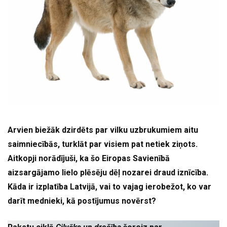
Arvien biežāk dzirdēts par vilku uzbrukumiem aitu
saimniecībās, turklāt par visiem pat netiek ziņots.
Aitkopji norādījuši, ka šo Eiropas Savienībā
aizsargājamo lielo plēsēju dēļ nozarei draud iznīcība.
Kāda ir izplatība Latvijā, vai to vajag ierobežot, ko var
darīt mednieki, kā postījumus novērst?