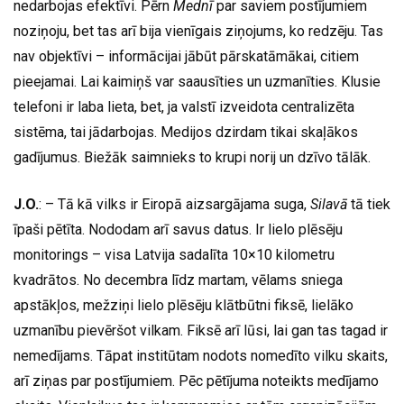
nedarbojas efektīvi. Pērn
Mednī
par saviem postījumiem
noziņoju, bet tas arī bija vienīgais ziņojums, ko redzēju. Tas
nav objektīvi – informācijai jābūt pārskatāmākai, citiem
pieejamai. Lai kaimiņš var saausīties un uzmanīties. Klusie
telefoni ir laba lieta, bet, ja valstī izveidota centralizēta
sistēma, tai jādarbojas. Medijos dzirdam tikai skaļākos
gadījumus. Biežāk saimnieks to krupi norij un dzīvo tālāk.
J.O.
: – Tā kā vilks ir Eiropā aizsargājama suga,
Silavā
tā tiek
īpaši pētīta. Nododam arī savus datus. Ir lielo plēsēju
monitorings – visa Latvija sadalīta 10×10 kilometru
kvadrātos. No decembra līdz martam, vēlams sniega
apstākļos, mežziņi lielo plēsēju klātbūtni fiksē, lielāko
uzmanību pievēršot vilkam. Fiksē arī lūsi, lai gan tas tagad ir
nemedījams. Tāpat institūtam nodots nomedīto vilku skaits,
arī ziņas par postījumiem. Pēc pētījuma noteikts medījamo