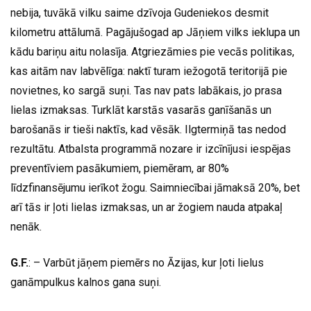
nebija, tuvākā vilku saime dzīvoja Gudeniekos desmit
kilometru attālumā. Pagājušogad ap Jāņiem vilks ieklupa un
kādu bariņu aitu nolasīja. Atgriezāmies pie vecās politikas,
kas aitām nav labvēlīga: naktī turam iežogotā teritorijā pie
novietnes, ko sargā suņi. Tas nav pats labākais, jo prasa
lielas izmaksas. Turklāt karstās vasarās ganīšanās un
barošanās ir tieši naktīs, kad vēsāk. Ilgtermiņā tas nedod
rezultātu. Atbalsta programmā nozare ir izcīnījusi iespējas
preventīviem pasākumiem, piemēram, ar 80%
līdzfinansējumu ierīkot žogu. Saimniecībai jāmaksā 20%, bet
arī tās ir ļoti lielas izmaksas, un ar žogiem nauda atpakaļ
nenāk.
G.F.
: – Varbūt jāņem piemērs no Āzijas, kur ļoti lielus
ganāmpulkus kalnos gana suņi.