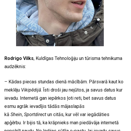
Rodrigo Vilks
, Kuldīgas Tehnoloģiju un tūrisma tehnikuma
audzēknis:
– Kādas piecas stundas dienā mācībām. Pārsvarā kaut ko
meklēju
Vikipēdijā
. Īsti droši jau nejūtos, ja savus datus kur
ievadu. Internetā gan iepērkos ļoti reti, bet savus datus
esmu agrāk ievadījis tādās mājaslapās
kā
Shein
,
Sportdirect
un citās, kur vēl var iegādāties
apģērbu. Ir bijis tā, ka krāpnieks man piedāvāja internetā
nopelnīt naudu. No Indijas sūtīja e-pastu, lai ievadu savus