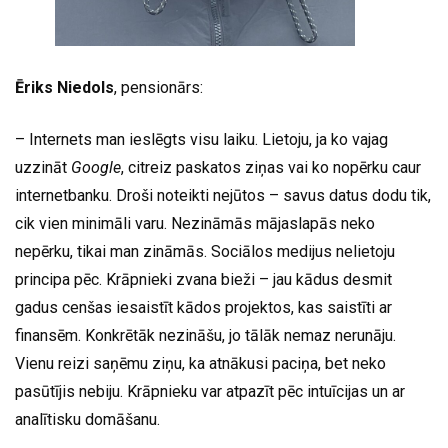
Ēriks Niedols
, pensionārs:
– Internets man ieslēgts visu laiku. Lietoju, ja ko vajag
uzzināt
Google
, citreiz paskatos ziņas vai ko nopērku caur
internetbanku. Droši noteikti nejūtos – savus datus dodu tik,
cik vien minimāli varu. Nezināmās mājaslapās neko
nepērku, tikai man zināmās. Sociālos medijus nelietoju
principa pēc. Krāpnieki zvana bieži – jau kādus desmit
gadus cenšas iesaistīt kādos projektos, kas saistīti ar
finansēm. Konkrētāk nezināšu, jo tālāk nemaz nerunāju.
Vienu reizi saņēmu ziņu, ka atnākusi paciņa, bet neko
pasūtījis nebiju. Krāpnieku var atpazīt pēc intuīcijas un ar
analītisku domāšanu.