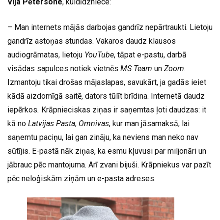
Vija Pētersone
, kuldīdzniece:
– Man internets mājās darbojas gandrīz nepārtraukti. Lietoju
gandrīz astoņas stundas. Vakaros daudz klausos
audiogrāmatas, lietoju
YouTube
, tāpat e-pastu, darbā
visādas sapulces notiek vietnēs
MS Team
un
Zoom
.
Izmantoju tikai drošas mājaslapas, savukārt, ja gadās ieiet
kādā aizdomīgā saitē, dators tūlīt brīdina. Internetā daudz
iepērkos
.
Krāpnieciskas ziņas ir saņemtas ļoti daudzas: it
kā no
Latvijas Pasta
,
Omnivas
, kur man jāsamaksā, lai
saņemtu paciņu, lai gan zināju, ka neviens man neko nav
sūtījis. E-pastā nāk ziņas, ka esmu kļuvusi par miljonāri un
jābrauc pēc mantojuma. Arī zvani bijuši. Krāpniekus var pazīt
pēc neloģiskām ziņām un e-pasta adreses.