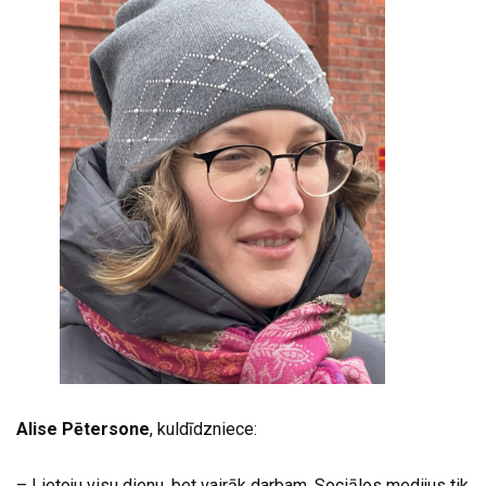
Alise Pētersone
, kuldīdzniece:
– Lietoju visu dienu, bet vairāk darbam. Sociālos medijus tik