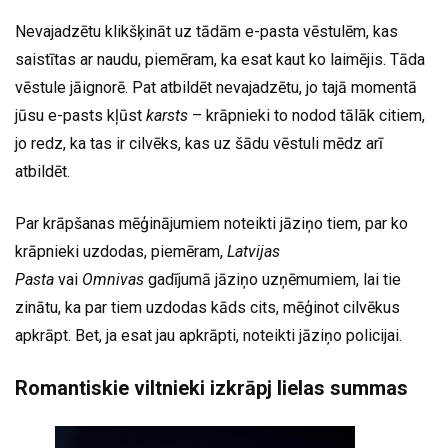
Nevajadzētu klikšķināt uz tādām e-pasta vēstulēm, kas
saistītas ar naudu, piemēram, ka esat kaut ko laimējis. Tāda
vēstule jāignorē. Pat atbildēt nevajadzētu, jo tajā momentā
jūsu e-pasts kļūst
karsts
– krāpnieki to nodod tālāk citiem,
jo redz, ka tas ir cilvēks, kas uz šādu vēstuli mēdz arī
atbildēt.
Par krāpšanas mēģinājumiem noteikti jāziņo tiem, par ko
krāpnieki uzdodas, piemēram,
Latvijas
Pasta
vai
Omnivas
gadījumā jāziņo uzņēmumiem, lai tie
zinātu, ka par tiem uzdodas kāds cits, mēģinot cilvēkus
apkrāpt. Bet, ja esat jau apkrāpti, noteikti jāziņo policijai.
Romantiskie viltnieki izkrāpj lielas summas