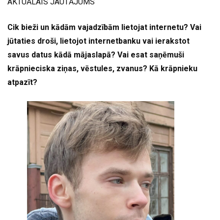
AKTUĀLAIS JAUTĀJUMS
Cik bieži un kādām vajadzībām lietojat internetu? Vai
jūtaties droši, lietojot internetbanku vai ierakstot
savus datus kādā mājaslapā? Vai esat saņēmuši
krāpnieciska ziņas, vēstules, zvanus? Kā krāpnieku
atpazīt?