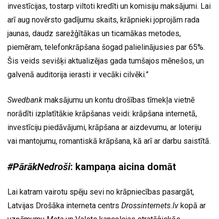
investīcijas, tostarp viltoti kredīti un komisiju maksājumi. Lai
arī aug novērsto gadījumu skaits, krāpnieki joprojām rada
jaunas, daudz sarežģītākas un ticamākas metodes,
piemēram, telefonkrāpšana šogad palielinājusies par 65%.
Šis veids sevišķi aktualizējas gada tumšajos mēnešos, un
galvenā auditorija ierasti ir vecāki cilvēki.”
Swedbank
maksājumu un kontu drošības tīmekļa vietnē
norādīti izplatītākie krāpšanas veidi: krāpšana internetā,
investīciju piedāvājumi, krāpšana ar aizdevumu, ar loteriju
vai mantojumu, romantiskā krāpšana, kā arī ar darbu saistītā.
#PārākNedroši
: kampaņa aicina domāt
Lai katram vairotu spēju sevi no krāpniecības pasargāt,
Latvijas Drošāka interneta centrs
Drossinternets.lv
kopā ar