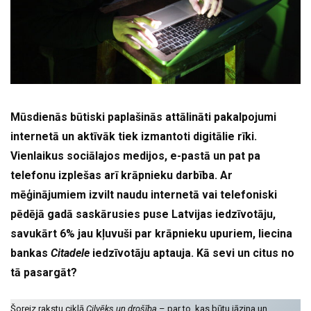
Mūsdienās būtiski paplašinās attālināti pakalpojumi
internetā un aktīvāk tiek izmantoti digitālie rīki.
Vienlaikus sociālajos medijos, e-pastā un pat pa
telefonu izplešas arī krāpnieku darbība. Ar
mēģinājumiem izvilt naudu internetā vai telefoniski
pēdējā gadā saskārusies puse Latvijas iedzīvotāju,
savukārt 6% jau kļuvuši par krāpnieku upuriem, liecina
bankas
Citadele
iedzīvotāju aptauja. Kā sevi un citus no
tā pasargāt?
Šoreiz rakstu ciklā
Cilvēks un drošība
– par to, kas būtu jāzina un