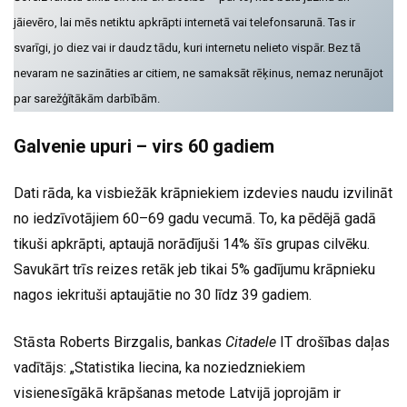
jāievēro, lai mēs netiktu apkrāpti internetā vai telefonsarunā. Tas ir
svarīgi, jo diez vai ir daudz tādu, kuri internetu nelieto vispār. Bez tā
nevaram ne sazināties ar citiem, ne samaksāt rēķinus, nemaz nerunājot
par sarežģītākām darbībām.
Galvenie upuri – virs 60 gadiem
Dati rāda, ka visbiežāk krāpniekiem izdevies naudu izvilināt
no iedzīvotājiem 60–69 gadu vecumā. To, ka pēdējā gadā
tikuši apkrāpti, aptaujā norādījuši 14% šīs grupas cilvēku.
Savukārt trīs reizes retāk jeb tikai 5% gadījumu krāpnieku
nagos iekrituši aptaujātie no 30 līdz 39 gadiem.
Stāsta Roberts Birzgalis, bankas
Citadele
IT drošības daļas
vadītājs: „Statistika liecina, ka noziedzniekiem
visienesīgākā krāpšanas metode Latvijā joprojām ir