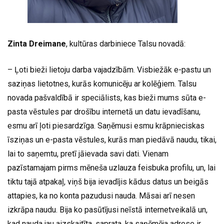
Zinta Dreimane
, kultūras darbiniece Talsu novadā:
– Ļoti bieži lietoju darba vajadzībām. Visbiežāk e-pastu un
saziņas lietotnes, kurās komunicēju ar kolēģiem. Talsu
novada pašvaldībā ir speciālists, kas bieži mums sūta e-
pasta vēstules par drošību internetā un datu ievadīšanu,
esmu arī ļoti piesardzīga. Saņēmusi esmu krāpnieciskas
īsziņas un e-pasta vēstules, kurās man piedāvā naudu, tikai,
lai to saņemtu, pretī jāievada savi dati. Vienam
pazīstamajam pirms mēneša uzlauza feisbuka profilu, un, lai
tiktu tajā atpakaļ, viņš bija ievadījis kādus datus un beigās
attapies, ka no konta pazudusi nauda. Māsai arī nesen
izkrāpa naudu. Bija ko pasūtījusi neīstā internetveikalā un,
kad nauda jau aizskaitīta, saprata, ka saņēmēja adrese ir