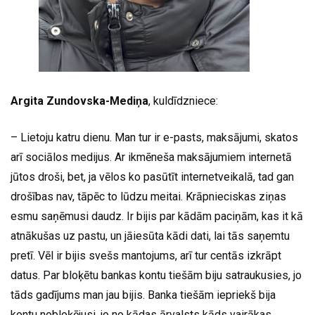
Argita Zundovska-Mediņa
, kuldīdzniece:
– Lietoju katru dienu. Man tur ir e-pasts, maksājumi, skatos
arī sociālos medijus. Ar ikmēneša maksājumiem internetā
jūtos droši, bet, ja vēlos ko pasūtīt internetveikalā, tad gan
drošības nav, tāpēc to lūdzu meitai. Krāpnieciskas ziņas
esmu saņēmusi daudz. Ir bijis par kādām paciņām, kas it kā
atnākušas uz pastu, un jāiesūta kādi dati, lai tās saņemtu
pretī. Vēl ir bijis svešs mantojums, arī tur centās izkrāpt
datus. Par bloķētu bankas kontu tiešām biju satraukusies, jo
tāds gadījums man jau bijis. Banka tiešām iepriekš bija
kontu nobloķējusi, jo no kādas ārvalsts kāds vairākas