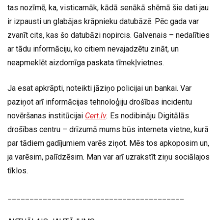
tas nozīmē, ka, visticamāk, kādā senākā shēmā šie dati jau
ir izpausti un glabājas krāpnieku datubāzē. Pēc gada var
zvanīt cits, kas šo datubāzi nopircis. Galvenais – nedalīties
ar tādu informāciju, ko citiem nevajadzētu zināt, un
neapmeklēt aizdomīga paskata tīmekļvietnes.
Ja esat apkrāpti, noteikti jāziņo policijai un bankai. Var
paziņot arī informācijas tehnoloģiju drošības incidentu
novēršanas institūcijai
Cert.lv
.
Es nodibināju Digitālās
drošības centru – drīzumā mums būs interneta vietne, kurā
par tādiem gadījumiem varēs ziņot. Mēs tos apkoposim un,
ja varēsim, palīdzēsim. Man var arī uzrakstīt ziņu sociālajos
tīklos.
________________________________________