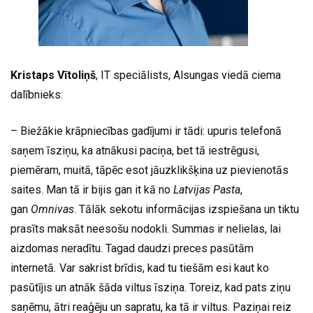
Kristaps Vītoliņš
, IT speciālists, Alsungas viedā ciema
dalībnieks:
– Biežākie krāpniecības gadījumi ir tādi: upuris telefonā
saņem īsziņu, ka atnākusi paciņa, bet tā iestrēgusi,
piemēram, muitā, tāpēc esot jāuzklikšķina uz pievienotās
saites. Man tā ir bijis gan it kā no
Latvijas Pasta
,
gan
Omnivas
. Tālāk sekotu informācijas izspiešana un tiktu
prasīts maksāt neesošu nodokli. Summas ir nelielas, lai
aizdomas neradītu. Tagad daudzi preces pasūtām
internetā
.
Var sakrist brīdis, kad tu tiešām esi kaut ko
pasūtījis un atnāk šāda viltus īsziņa. Toreiz, kad pats ziņu
saņēmu, ātri reaģēju un sapratu, ka tā ir viltus. Paziņai reiz