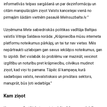
informatīvās telpas sargāšanā un par dezinformāciju un
citām manipulācijām ziņot Valsts kancelejai vienā no
pirmajām šādām vietnēm pasaulē
Melnsuzbalta.lv.
”
Uzņēmuma
Meta
sabiedriskās politikas vadītāja Baltijas
valstīs Vitnija Saldava norāda: „Krāpniecība mūsu interneta
platformu noteikumus pārkāpj, un tai tur nav vietas. Mēs
nepārtraukti uzlabojam gan savus iekšējos noteikumus, gan
to izpildi. Bet vislabāk šo problēmu var mazināt, veicinot
izglītību un noturību pret krāpniecību, cilvēkus mudinot
ziņot, kad viņi to pamana. Tāpēc šī kampaņa, kurā
sadarbojas valsts, nevalstiskais un privātais sektors,
manuprāt, būs ļoti iedarbīga.”
Kam ziņot