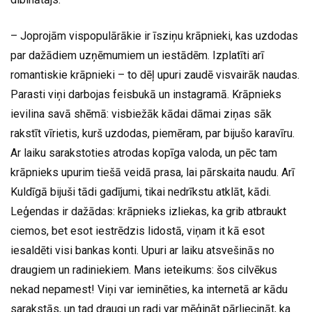
– Joprojām vispopulārākie ir īsziņu krāpnieki, kas uzdodas
par dažādiem uzņēmumiem un iestādēm. Izplatīti arī
romantiskie krāpnieki – to dēļ upuri zaudē visvairāk naudas.
Parasti viņi darbojas feisbukā un instagramā. Krāpnieks
ievilina savā shēmā: visbiežāk kādai dāmai ziņas sāk
rakstīt vīrietis, kurš uzdodas, piemēram, par bijušo karavīru.
Ar laiku sarakstoties atrodas kopīga valoda, un pēc tam
krāpnieks upurim tiešā veidā prasa, lai pārskaita naudu. Arī
Kuldīgā bijuši tādi gadījumi, tikai nedrīkstu atklāt, kādi.
Leģendas ir dažādas: krāpnieks izliekas, ka grib atbraukt
ciemos, bet esot iestrēdzis lidostā, viņam it kā esot
iesaldēti visi bankas konti. Upuri ar laiku atsvešinās no
draugiem un radiniekiem. Mans ieteikums: šos cilvēkus
nekad nepamest! Viņi var ieminēties, ka internetā ar kādu
sarakstās, un tad draugi un radi var mēģināt pārliecināt, ka