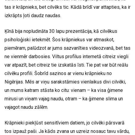
tas ir krāpnieks, bet cilvēks tic. Kādā brīdī var attapties, ka ir
izkrāpts ļoti daudz naudas.
Ķīnā bija nopludināta 30 lapu prezentācija, kā cilvēkus
psiholoģiski ietekmēt. Šos krāpniekus var atmaskot,
piemēram, palūdzot ar jums sazvanīties videozvanā, bet tas
ne vienmēr darbosies. Viltus profilus internetā citreiz viegli
var atpazīt, bet citreiz tie izskatās īsti. Tie pat var būt reālu
cilvēku profili. Šobrīd sazinos ar vienu krāpnieku no
Nigērijas. Mēs ar viņu sarakstāmies vienlaikus divi cilvēki,
un mums katram stāsta ko citu: vienam – ka visa ģimene
mirusi un viņam vajag naudu, otram – ka ģimene slima un
vajagot naudu zālēm.
Krāpnieki piekļūst sensitīviem datiem, jo cilvēki pārsvarā
tos izpauž paši. Ja kāds zvana un uzreiz nosauc tavu vārdu,