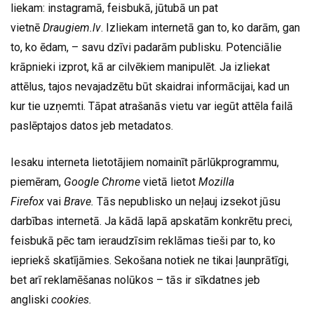
liekam: instagramā, feisbukā, jūtubā un pat
vietnē
Draugiem.lv
. Izliekam internetā gan to, ko darām, gan
to, ko ēdam, – savu dzīvi padarām publisku. Potenciālie
krāpnieki izprot, kā ar cilvēkiem manipulēt. Ja izliekat
attēlus, tajos nevajadzētu būt skaidrai informācijai, kad un
kur tie uzņemti. Tāpat atrašanās vietu var iegūt attēla failā
paslēptajos datos jeb metadatos.
Iesaku interneta lietotājiem nomainīt pārlūkprogrammu,
piemēram,
Google Chrome
vietā lietot
Mozilla
Firefox
vai
Brave.
Tās nepublisko un neļauj izsekot jūsu
darbības internetā. Ja kādā lapā apskatām konkrētu preci,
feisbukā pēc tam ieraudzīsim reklāmas tieši par to, ko
iepriekš skatījāmies. Sekošana notiek ne tikai ļaunprātīgi,
bet arī reklamēšanas nolūkos – tās ir sīkdatnes jeb
angliski
cookies.