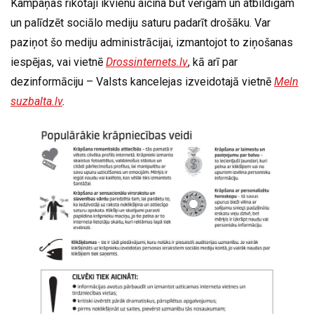
Kampaņas rīkotāji ikvienu aicina būt vērīgam un atbildīgam
un palīdzēt sociālo mediju saturu padarīt drošāku. Var
paziņot šo mediju administrācijai, izmantojot to ziņošanas
iespējas, vai vietnē
Drossinternets.lv
, kā arī par
dezinformāciju – Valsts kancelejas izveidotajā vietnē
Meln
suzbalta.lv
.