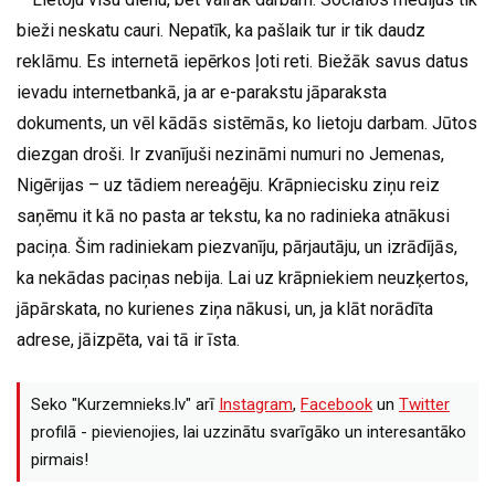
bieži neskatu cauri. Nepatīk, ka pašlaik tur ir tik daudz
reklāmu. Es internetā iepērkos ļoti reti. Biežāk savus datus
ievadu internetbankā, ja ar e-parakstu jāparaksta
dokuments, un vēl kādās sistēmās, ko lietoju darbam. Jūtos
diezgan droši. Ir zvanījuši nezināmi numuri no Jemenas,
Nigērijas – uz tādiem nereaģēju. Krāpniecisku ziņu reiz
saņēmu it kā no pasta ar tekstu, ka no radinieka atnākusi
paciņa. Šim radiniekam piezvanīju, pārjautāju, un izrādījās,
ka nekādas paciņas nebija. Lai uz krāpniekiem neuzķertos,
jāpārskata, no kurienes ziņa nākusi, un, ja klāt norādīta
adrese, jāizpēta, vai tā ir īsta.
Seko "Kurzemnieks.lv" arī
Instagram
,
Facebook
un
Twitter
profilā - pievienojies, lai uzzinātu svarīgāko un interesantāko
pirmais!