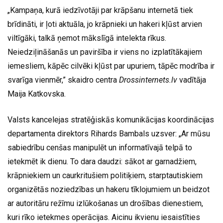
„Kampaņa, kurā iedzīvotāji par krāpšanu internetā tiek
brīdināti, ir ļoti aktuāla, jo krāpnieki un hakeri kļūst arvien
viltīgāki, talkā ņemot mākslīgā intelekta rīkus.
Neiedziļināšanās un paviršība ir viens no izplatītākajiem
iemesliem, kāpēc cilvēki kļūst par upuriem, tāpēc modrība ir
svarīga vienmēr,” skaidro centra
Drossinternets.lv
vadītāja
Maija Katkovska.
Valsts kancelejas stratēģiskās komunikācijas koordinācijas
departamenta direktors Rihards Bambals uzsver: „Ar mūsu
sabiedrību cenšas manipulēt un informatīvajā telpā to
ietekmēt ik dienu. To dara daudzi: sākot ar garnadžiem,
krāpniekiem un caurkritušiem politiķiem, starptautiskiem
organizētās noziedzības un hakeru tīklojumiem un beidzot
ar autoritāru režīmu izlūkošanas un drošības dienestiem,
kuri rīko ietekmes operācijas. Aicinu ikvienu iesaistīties