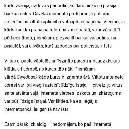
kāds zvanīja, uzdevās par policijas darbinieku un prasīja
bankas datus. Cilvēks momentā pretī prasīja policijas
apliecību un viltotu apliecību vatsapā arī saņēma. Vienmēr, ja
kāds kaut ko prasa pa telefonu vai e-pastā, vajadzētu tūlīt
pārliecināties, piemēram, piezvanīt bankai vai policijai un
pajautāt, vai cilvēks, kurš uzdodas par policistu, ir īsts.
Viltus e-pasta vēstulēs un īsziņās parasti ir daudz drukas
kļūdu, arī adresē, no kuras tās nāk. Piemēram,
vārdā
Swedbank
kāds burts ir izņemts ārā. Viltotu interneta
adresi var ļoti viegli uztaisīt līdzīgu īstajai – citreiz, ja viltus
saite atvērta vaļā, interneta vietnes izskats un izkārtojums
var būt līdzīgs īstajai. Var likties, ka esi iegājis
internetbankā, lai gan tā nav īsta.
Esam pārāk izklaidīgi – nedomājam, ko paši internetā