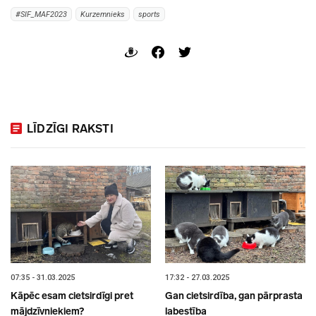
#SIF_MAF2023
Kurzemnieks
sports
LĪDZĪGI RAKSTI
07:35 - 31.03.2025
17:32 - 27.03.2025
Kāpēc esam cietsirdīgi pret
Gan cietsirdība, gan pārprasta
mājdzīvniekiem?
labestība