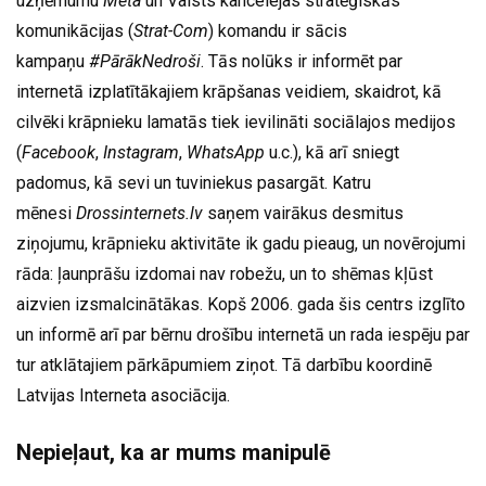
uzņēmumu
Meta
un Valsts kancelejas stratēģiskās
komunikācijas (
Strat-Com
) komandu ir sācis
kampaņu
#PārākNedroši
. Tās nolūks ir informēt par
internetā izplatītākajiem krāpšanas veidiem, skaidrot, kā
cilvēki krāpnieku lamatās tiek ievilināti sociālajos medijos
(
Facebook
,
Instagram
,
WhatsApp
u.c.), kā arī sniegt
padomus, kā sevi un tuviniekus pasargāt. Katru
mēnesi
Drossinternets.lv
saņem vairākus desmitus
ziņojumu, krāpnieku aktivitāte ik gadu pieaug, un novērojumi
rāda: ļaunprāšu izdomai nav robežu, un to shēmas kļūst
aizvien izsmalcinātākas. Kopš 2006. gada šis centrs izglīto
un informē arī par bērnu drošību internetā un rada iespēju par
tur atklātajiem pārkāpumiem ziņot. Tā darbību koordinē
Latvijas Interneta asociācija.
Nepieļaut, ka ar mums manipulē