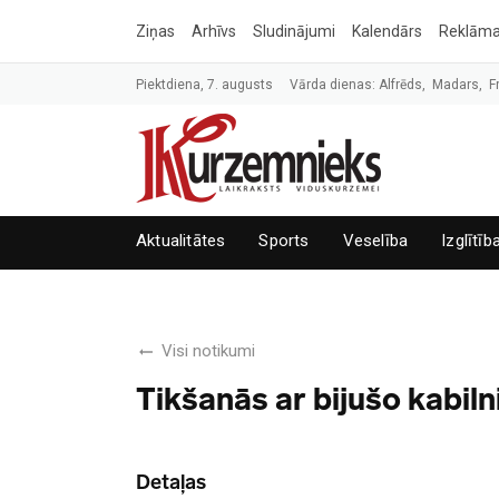
Ziņas
Arhīvs
Sludinājumi
Kalendārs
Reklām
Piektdiena, 7. augusts
Vārda dienas: Alfrēds, Madars, F
Aktualitātes
Sports
Veselība
Izglītīb
Visi notikumi
Tikšanās ar bijušo kabil
Detaļas