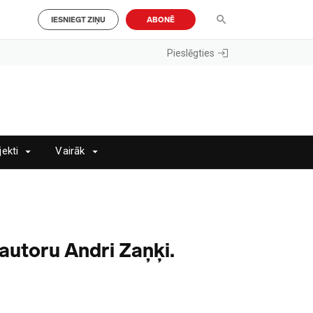
IESNIEGT ZIŅU
ABONĒ
Pieslēgties
jekti
Vairāk
autoru Andri Zaņķi.