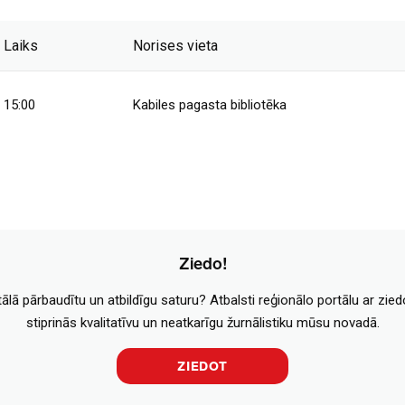
Laiks
Norises vieta
15:00
Kabiles pagasta bibliotēka
Ziedo!
tālā pārbaudītu un atbildīgu saturu? Atbalsti reģionālo portālu ar zie
stiprinās kvalitatīvu un neatkarīgu žurnālistiku mūsu novadā.
ZIEDOT