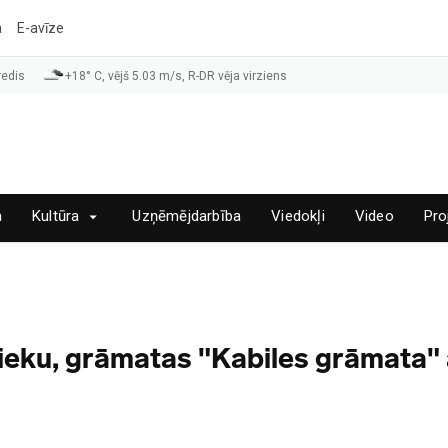
a
E-avīze
redis
+18° C, vējš 5.03 m/s, R-DR vēja virziens
a
Kultūra
Uzņēmējdarbība
Viedokļi
Video
Pro
nieku, grāmatas "Kabiles grāmata" 