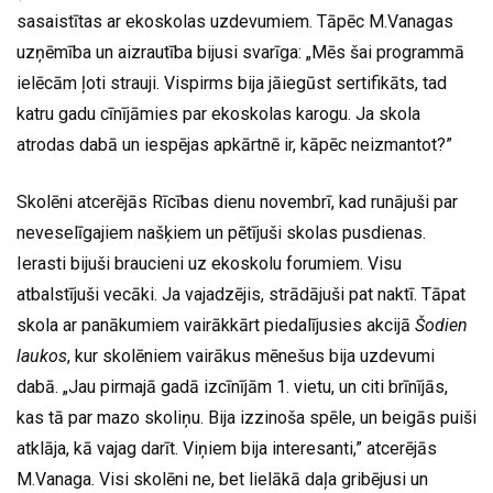
sasaistītas ar ekoskolas uzdevumiem. Tāpēc M.Vanagas
uzņēmība un aizrautība bijusi svarīga: „Mēs šai programmā
ielēcām ļoti strauji. Vispirms bija jāiegūst sertifikāts, tad
katru gadu cīnījāmies par ekoskolas karogu. Ja skola
atrodas dabā un iespējas apkārtnē ir, kāpēc neizmantot?”
Skolēni atcerējās Rīcības dienu novembrī, kad runājuši par
neveselīgajiem našķiem un pētījuši skolas pusdienas.
Ierasti bijuši braucieni uz ekoskolu forumiem. Visu
atbalstījuši vecāki. Ja vajadzējis, strādājuši pat naktī. Tāpat
skola ar panākumiem vairākkārt piedalījusies akcijā
Šodien
laukos
, kur skolēniem vairākus mēnešus bija uzdevumi
dabā. „Jau pirmajā gadā izcīnījām 1. vietu, un citi brīnījās,
kas tā par mazo skoliņu. Bija izzinoša spēle, un beigās puiši
atklāja, kā vajag darīt. Viņiem bija interesanti,” atcerējās
M.Vanaga. Visi skolēni ne, bet lielākā daļa gribējusi un