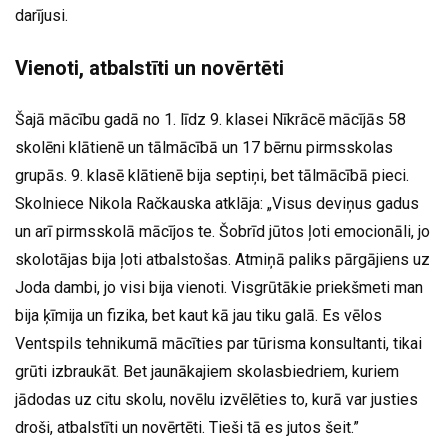
darījusi.
Vienoti, atbalstīti un novērtēti
Šajā mācību gadā no 1. līdz 9. klasei Nīkrācē mācījās 58
skolēni klātienē un tālmācībā un 17 bērnu pirmsskolas
grupās. 9. klasē klātienē bija septiņi, bet tālmācībā pieci.
Skolniece Nikola Račkauska atklāja: „Visus deviņus gadus
un arī pirmsskolā mācījos te. Šobrīd jūtos ļoti emocionāli, jo
skolotājas bija ļoti atbalstošas. Atmiņā paliks pārgājiens uz
Joda dambi, jo visi bija vienoti. Visgrūtākie priekšmeti man
bija ķīmija un fizika, bet kaut kā jau tiku galā. Es vēlos
Ventspils tehnikumā mācīties par tūrisma konsultanti, tikai
grūti izbraukāt. Bet jaunākajiem skolasbiedriem, kuriem
jādodas uz citu skolu, novēlu izvēlēties to, kurā var justies
droši, atbalstīti un novērtēti. Tieši tā es jutos šeit.”