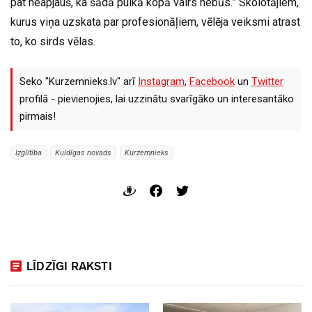
pat neapjauš, ka šādā pulkā kopā vairs nebūs.” Skolotājiem,
kurus viņa uzskata par profesionāļiem, vēlēja veiksmi atrast
to, ko sirds vēlas.
Seko "Kurzemnieks.lv" arī
Instagram
,
Facebook
un
Twitter
profilā - pievienojies, lai uzzinātu svarīgāko un interesantāko
pirmais!
Izglītība
Kuldīgas novads
Kurzemnieks
LĪDZĪGI RAKSTI