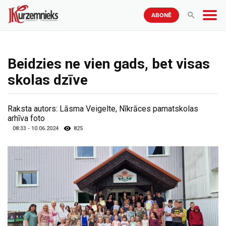
ABONĒ
Beidzies ne vien gads, bet visas
skolas dzīve
Raksta autors:
Lāsma Veigelte, Nīkrāces pamatskolas
arhīva foto
08:33 - 10.06.2024
825