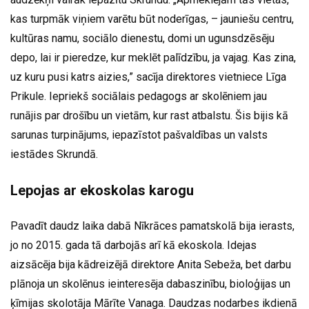
kas turpmāk viņiem varētu būt noderīgas, – jauniešu centru,
kultūras namu, sociālo dienestu, domi un ugunsdzēsēju
depo, lai ir pieredze, kur meklēt palīdzību, ja vajag. Kas zina,
uz kuru pusi katrs aizies,” sacīja direktores vietniece Līga
Prikule. Iepriekš sociālais pedagogs ar skolēniem jau
runājis par drošību un vietām, kur rast atbalstu. Šis bijis kā
sarunas turpinājums, iepazīstot pašvaldības un valsts
iestādes Skrundā.
Lepojas ar ekoskolas karogu
Pavadīt daudz laika dabā Nīkrāces pamatskolā bija ierasts,
jo no 2015. gada tā darbojās arī kā ekoskola. Idejas
aizsācēja bija kādreizējā direktore Anita Sebeža, bet darbu
plānoja un skolēnus ieinteresēja dabaszinību, bioloģijas un
ķīmijas skolotāja Mārīte Vanaga. Daudzas nodarbes ikdienā