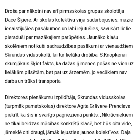
Droša par nākotni nav arī pirmsskolas grupas skolotāja
Dace Šķiere. Ar skolas kolektīvu viņa sadarbojusies, mazie
iesaistījušies pasākumos un labi iejutušies, savukārt lielie
pieraduši par mazākajiem parūpēties. Jaunāko klašu
skolēniem notikuši sadraudzības pasākumi ar vienaudžiem
Skrundas vidusskolā, lai tur lielāka drošība. S.Knopkenai
skumjākais šķiet fakts, ka dažas ģimenes pošas ne vien uz
lielākām pilsētām, bet pat uz ārzemēm, jo vecākiem nav
darba un trūkst transporta.
Direktores pienākumu izpildītāja, Skrundas vidusskolas
(turpmāk pamatskolas) direktore Agita Grāvere-Prenclava
piekrīt, ka šis ir svarīgs pagrieziena punkts: „Nīkrācniekiem
ne tikai beidzas mācības konkrētā klasē, bet būs cita vide,
jāmeklē citi draugi, jāmāk iejusties jaunos kolektīvos. Daļa