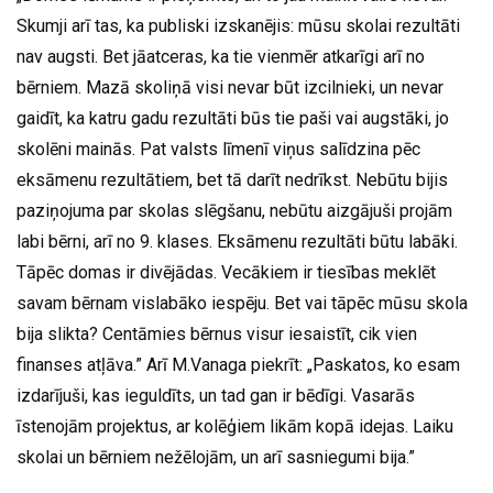
Skumji arī tas, ka publiski izskanējis: mūsu skolai rezultāti
nav augsti. Bet jāatceras, ka tie vienmēr atkarīgi arī no
bērniem. Mazā skoliņā visi nevar būt izcilnieki, un nevar
gaidīt, ka katru gadu rezultāti būs tie paši vai augstāki, jo
skolēni mainās. Pat valsts līmenī viņus salīdzina pēc
eksāmenu rezultātiem, bet tā darīt nedrīkst. Nebūtu bijis
paziņojuma par skolas slēgšanu, nebūtu aizgājuši projām
labi bērni, arī no 9. klases. Eksāmenu rezultāti būtu labāki.
Tāpēc domas ir divējādas. Vecākiem ir tiesības meklēt
savam bērnam vislabāko iespēju. Bet vai tāpēc mūsu skola
bija slikta? Centāmies bērnus visur iesaistīt, cik vien
finanses atļāva.” Arī M.Vanaga piekrīt: „Paskatos, ko esam
izdarījuši, kas ieguldīts, un tad gan ir bēdīgi. Vasarās
īstenojām projektus, ar kolēģiem likām kopā idejas. Laiku
skolai un bērniem nežēlojām, un arī sasniegumi bija.”