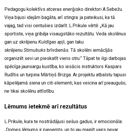
Pedagogu kolektīvs atceras enerģisko direktori A.Sebežu.
Viņa bijusi idejām bagāta, arī stingra: ja pateikusi, ka tā
vajag, tad visi centušies izdarīt. L.Prikule vērtē: „Kā jau
sportiste, viņa gribēja visaugstāko rezultātu. Veda skolēnus
gan uz skrējienu
Kuldīgas apļi
, gan taku
skrējienu
Stirnubuks
brīvdienās. Tā skolēni iemācījās
organizēt sevi un pieskatīt viens otru.” Tāpat te ilgi darbojas
spēcīga jaunsargu kustība, ko iesācis instruktors Kaspars
Rudītis un turpina Mārtiņš Brizga. Ar projektu atbalstu tapusi
kāpelējamā siena un citi elementi, kas veicina arī pieaugušo,
ne tikai skolēnu attīstību.
Lēmums ietekmē arī rezultātus
L.Prikule, kura te nostrādājusi sešus gadus, ir emocionāla:
„Domes lēmums ir pieņemts, un to jau mainīt vairs nevar.