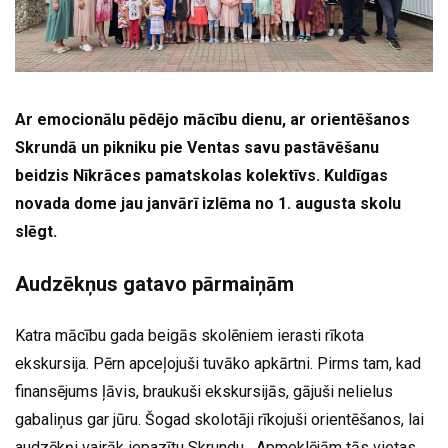
Ar emocionālu pēdējo mācību dienu, ar orientēšanos
Skrundā un pikniku pie Ventas savu pastāvēšanu
beidzis Nīkrāces pamatskolas kolektīvs. Kuldīgas
novada dome jau janvārī izlēma no 1. augusta skolu
slēgt.
Audzēkņus gatavo pārmaiņām
Katra mācību gada beigās skolēniem ierasti rīkota
ekskursija. Pērn apceļojuši tuvāko apkārtni. Pirms tam, kad
finansējums ļāvis, braukuši ekskursijās, gājuši nelielus
gabaliņus gar jūru. Šogad skolotāji rīkojuši orientēšanos, lai
audzēkņi vairāk iepazītu Skrundu. „Apmeklējām tās vietas,