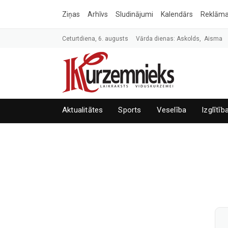
Ziņas
Arhīvs
Sludinājumi
Kalendārs
Reklām
Ceturtdiena, 6. augusts
Vārda dienas: Askolds, Aisma
Aktualitātes
Sports
Veselība
Izglītīb