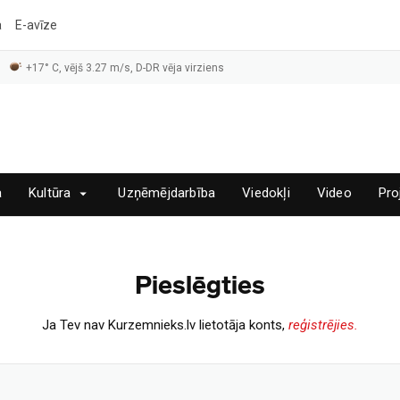
a
E-avīze
+17° C, vējš 3.27 m/s, D-DR vēja virziens
a
Kultūra
Uzņēmējdarbība
Viedokļi
Video
Pro
Pieslēgties
Ja Tev nav Kurzemnieks.lv lietotāja konts,
reģistrējies.