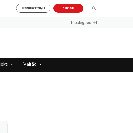
IESNIEGT ZIŅU
ABONĒ
Pieslēgties
jekti
Vairāk