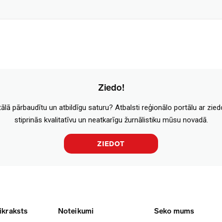
Ziedo!
tālā pārbaudītu un atbildīgu saturu? Atbalsti reģionālo portālu ar zie
stiprinās kvalitatīvu un neatkarīgu žurnālistiku mūsu novadā.
ZIEDOT
ikraksts
Noteikumi
Seko mums