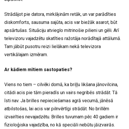
Strādājot pie datora, mirkšķinām retāk, un var parādīties
diskomforts, sausuma sajūta, acis var biežāk asarot, būt
apsārtušas. Situāciju atvieglo mitrinošie pilieni un gēli. Arī
televizoru vajadzētu skatīties ražotāja norādītajā attālumā.
Tam jābūt pusotru reizi lielākam nekā televizora
vertikālajam izmēram.
Ar kādiem mītiem sastopaties?
Viens no tiem – cilvēki domā, ka briļļu likšana jānovilcina,
citādi acis pie tām pieradīs un vairs negribēs strādāt. Tā
īsti nav. Ja brilles nepieciešamas agrā vecumā, jānēsā
atbilstošas, lai acis var pilnvērtīgi strādāt. No brillēm
izvairīties nevajadzētu. Brilles tuvumam pēc 40 gadiem ir
fizioloģiska vajadzība, no kā speciāli nebūtu jāizvairās.