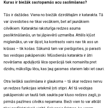
Kuras ir biežāk sastopamās acu saslimšanas?
Tās ir dažādas. Viena no biežāk dzirdētajām ir katarakta. Tā
var izveidoties ne tikai vecākiem, bet arī jaunākiem
cilvēkiem. Kataraktai raksturīga redzes asuma
pasliktināšanās, un tai jāpievērš uzmanība. Attēls kļūst
miglaināks, un var šķist, ka kontrasts vairs nav tik ass un
krāsas – tik košas. Sākumā tam var pielāgoties, jo parasti
tas veidojas pakāpeniski. Mūsdienās katarakta ir ātri
novēršama: apduļķotā lēca operācijā tiek nomainīta pret
dzidru, mākslīgu lēcu, kas ļauj gaismas stariem labi iet cauri.
Otra lielākā saslimšana ir glaukoma – tā skar redzes nervu
un redzes funkcijas ietekmē ļoti stipri. Arī tā veidojas
pakāpeniski un tautā tiek saukta par kluso redzes zagli, jo
pirmās pazīmes cilvēks nepamana. Bieži vien to var atklāt