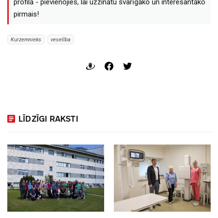
profilā - pievienojies, lai uzzinātu svarīgāko un interesantāko
pirmais!
Kurzemnieks
veselība
LĪDZĪGI RAKSTI