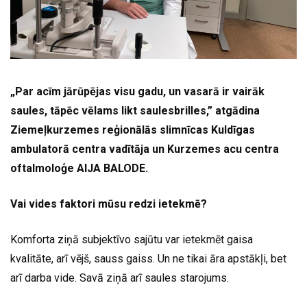
„Par acīm jārūpējas visu gadu, un vasarā ir vairāk
saules, tāpēc vēlams likt saulesbrilles,” atgādina
Ziemeļkurzemes reģionālās slimnīcas Kuldīgas
ambulatorā centra vadītāja un Kurzemes acu centra
oftalmoloģe AIJA BALODE.
Vai vides faktori mūsu redzi ietekmē?
Komforta ziņā subjektīvo sajūtu var ietekmēt gaisa
kvalitāte, arī vējš, sauss gaiss. Un ne tikai āra apstākļi, bet
arī darba vide. Savā ziņā arī saules starojums.