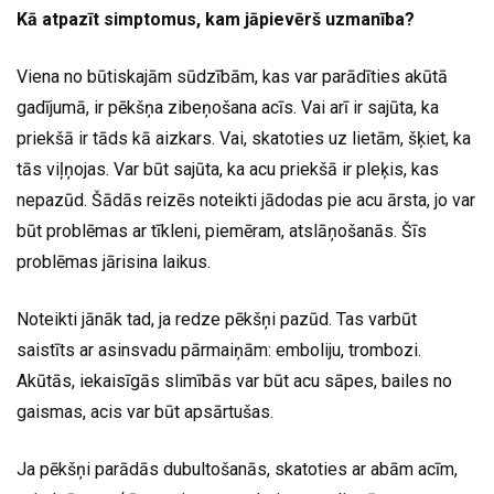
Kā atpazīt simptomus, kam jāpievērš uzmanība?
Viena no būtiskajām sūdzībām, kas var parādīties akūtā
gadījumā, ir pēkšņa zibeņošana acīs. Vai arī ir sajūta, ka
priekšā ir tāds kā aizkars. Vai, skatoties uz lietām, šķiet, ka
tās viļņojas. Var būt sajūta, ka acu priekšā ir pleķis, kas
nepazūd. Šādās reizēs noteikti jādodas pie acu ārsta, jo var
būt problēmas ar tīkleni, piemēram, atslāņošanās. Šīs
problēmas jārisina laikus.
Noteikti jānāk tad, ja redze pēkšņi pazūd. Tas varbūt
saistīts ar asinsvadu pārmaiņām: emboliju, trombozi.
Akūtās, iekaisīgās slimībās var būt acu sāpes, bailes no
gaismas, acis var būt apsārtušas.
Ja pēkšņi parādās dubultošanās, skatoties ar abām acīm,