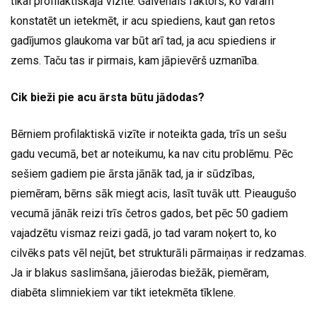
tikai profilaktiskajā vizītē. Galvenais faktors, ko varam
konstatēt un ietekmēt, ir acu spiediens, kaut gan retos
gadījumos glaukoma var būt arī tad, ja acu spiediens ir
zems. Taču tas ir pirmais, kam jāpievērš uzmanība.
Cik bieži pie acu ārsta būtu jādodas?
Bērniem profilaktiskā vizīte ir noteikta gada, trīs un sešu
gadu vecumā, bet ar noteikumu, ka nav citu problēmu. Pēc
sešiem gadiem pie ārsta jānāk tad, ja ir sūdzības,
piemēram, bērns sāk miegt acis, lasīt tuvāk utt. Pieaugušo
vecumā jānāk reizi trīs četros gados, bet pēc 50 gadiem
vajadzētu vismaz reizi gadā, jo tad varam noķert to, ko
cilvēks pats vēl nejūt, bet strukturāli pārmaiņas ir redzamas.
Ja ir blakus saslimšana, jāierodas biežāk, piemēram,
diabēta slimniekiem var tikt ietekmēta tīklene.