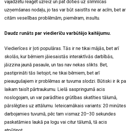
vajadzētu reaģēt uzreiz un pat doties uz slimnīcas
uzņemšanas nodaļu, jo tas var būt saistīts ne ar acīm, bet ar
citām veselības problēmām, piemēram, insultu.
Daudz runāts par viedierīču varbūtējo kaitējumu.
Viedierīces ir ļoti populāras. Tās ir ne tikai mājās, bet arī
skolās, kur bērniem jāiesaistās interaktīvās darbībās,
jāizzina jaunā pasaule, un tas nav nekas slikts. Bet,
pastiprināti tās lietojot, ne tikai bērniem, bet arī
pieaugušajiem ir problēmas ar tuvuma slodzi. Būtiski ir ik pa
laikam taisīt pārtraukumu. Lielā saspringumā acis
noslogojam, un var parādīties grūtības skatīties tālumā,
pārslēgties uz attālumu. Ieteicamākais variants: 20 minūtes
darbojamies tuvumā, pēc tam vismaz 20–30 sekundes
paskatāmies laukā pa logu vai citur tālumā, tā acis
atpūtinot.