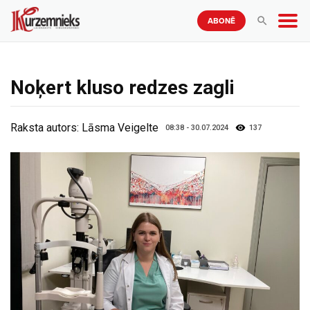
ABONĒ
Noķert kluso redzes zagli
Raksta autors:
Lāsma Veigelte
08:38 - 30.07.2024
137