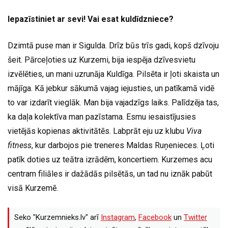
Iepazīstiniet ar sevi! Vai esat kuldīdzniece?
Dzimtā puse man ir Sigulda. Drīz būs trīs gadi, kopš dzīvoju
šeit. Pārceļoties uz Kurzemi, bija iespēja dzīvesvietu
izvēlēties, un mani uzrunāja Kuldīga. Pilsēta ir ļoti skaista un
mājīga. Kā jebkur sākumā vajag iejusties, un patīkamā vidē
to var izdarīt vieglāk. Man bija vajadzīgs laiks. Palīdzēja tas,
ka daļa kolektīva man pazīstama. Esmu iesaistījusies
vietējās kopienas aktivitātēs. Labprāt eju uz klubu
Viva
fitness
, kur darbojos pie treneres Maldas Ruņenieces. Ļoti
patīk doties uz teātra izrādēm, koncertiem. Kurzemes acu
centram filiāles ir dažādās pilsētās, un tad nu iznāk pabūt
visā Kurzemē.
Seko "Kurzemnieks.lv" arī
Instagram
,
Facebook
un
Twitter