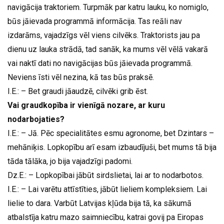
navigācija traktoriem. Turpmāk par katru lauku, ko nomiglo,
būs jāievada programmā informācija. Tas reāli nav
izdarāms, vajadzīgs vēl viens cilvēks. Traktorists jau pa
dienu uz lauka strādā, tad sanāk, ka mums vēl vēlā vakarā
vai naktī dati no navigācijas būs jāievada programmā.
Neviens īsti vēl nezina, kā tas būs praksē.
I.E.: – Bet graudi jāaudzē, cilvēki grib ēst.
Vai graudkopība ir vienīgā nozare, ar kuru
nodarbojaties?
I.E.: – Jā. Pēc specialitātes esmu agronome, bet Dzintars –
mehāniķis. Lopkopību arī esam izbaudījuši, bet mums tā bija
tāda tālāka, jo bija vajadzīgi padomi.
Dz.E.: – Lopkopībai jābūt sirdslietai, lai ar to nodarbotos.
I.E.: – Lai varētu attīstīties, jābūt lieliem kompleksiem. Lai
lielie to dara. Varbūt Latvijas kļūda bija tā, ka sākumā
atbalstīja katru mazo saimniecību, katrai govij pa Eiropas