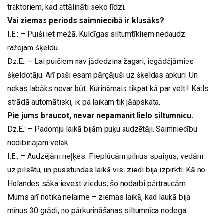
traktoriem, kad attālināti seko līdzi.
Vai ziemas periods saimniecībā ir klusāks?
I.E.: – Puiši iet mežā. Kuldīgas siltumtīkliem nedaudz
ražojam šķeldu.
Dz.E.: – Lai puišiem nav jādedzina žagari, iegādājāmies
šķeldotāju. Arī paši esam pārgājuši uz šķeldas apkuri. Un
nekas labāks nevar būt. Kurināmais tikpat kā par velti! Katls
strādā automātiski, ik pa laikam tik jāapskata.
Pie jums braucot, nevar nepamanīt lielo siltumnīcu.
Dz.E.: – Padomju laikā bijām puķu audzētāji. Saimniecību
nodibinājām vēlāk.
I.E.: – Audzējām neļķes. Pieplūcām pilnus spaiņus, vedām
uz pilsētu, un pusstundas laikā visi ziedi bija izpirkti. Kā no
Holandes sāka ievest ziedus, šo nodarbi pārtraucām.
Mums arī notika nelaime – ziemas laikā, kad laukā bija
mīnus 30 grādi, no pārkurināšanas siltumnīca nodega.