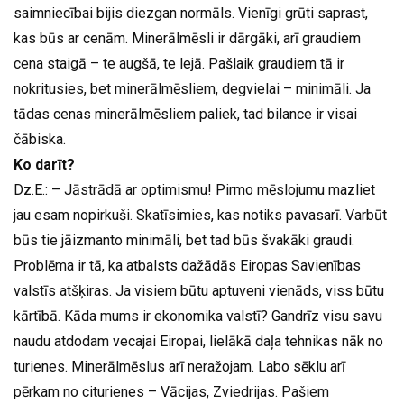
saimniecībai bijis diezgan normāls. Vienīgi grūti saprast,
kas būs ar cenām. Minerālmēsli ir dārgāki, arī graudiem
cena staigā – te augšā, te lejā. Pašlaik graudiem tā ir
nokritusies, bet minerālmēsliem, degvielai – minimāli. Ja
tādas cenas minerālmēsliem paliek, tad bilance ir visai
čābiska.
Ko darīt?
Dz.E.: – Jāstrādā ar optimismu! Pirmo mēslojumu mazliet
jau esam nopirkuši. Skatīsimies, kas notiks pavasarī. Varbūt
būs tie jāizmanto minimāli, bet tad būs švakāki graudi.
Problēma ir tā, ka atbalsts dažādās Eiropas Savienības
valstīs atšķiras. Ja visiem būtu aptuveni vienāds, viss būtu
kārtībā. Kāda mums ir ekonomika valstī? Gandrīz visu savu
naudu atdodam vecajai Eiropai, lielākā daļa tehnikas nāk no
turienes. Minerālmēslus arī neražojam. Labo sēklu arī
pērkam no citurienes – Vācijas, Zviedrijas. Pašiem