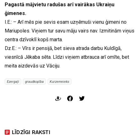
Pagastā mājvietu radušas arī vairākas Ukraiņu
ģimenes.
I.E.: – Arī mēs pie sevis esam uzņēmuši vienu ģimeni no
Mariupoles. Viņiem tur savu māju vairs nav. Izmitinām viņus
centra dzīvoklī kopš marta.
Dz.E.: – Vīrs ir pensijā, bet sieva atrada darbu Kuldīgā,
viesnīcā Jēkaba sēta. Līdzi viņiem atbrauca arī omīte, bet
meita aizdevās uz Vāciju.
Ezergaļi
graudkopība
Kurzemnieks
LĪDZĪGI RAKSTI