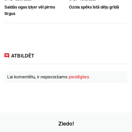
Saldās ogas izķer vēl pirms
Ozola spēks īstā dēļu grīdā
tirgus
ATBILDĒT
Lai komentētu, ir nepieciešams
pieslēgties.
Ziedo!