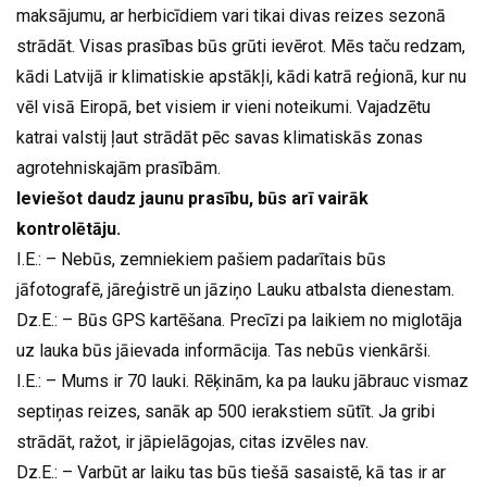
maksājumu, ar herbicīdiem vari tikai divas reizes sezonā
strādāt. Visas prasības būs grūti ievērot. Mēs taču redzam,
kādi Latvijā ir klimatiskie apstākļi, kādi katrā reģionā, kur nu
vēl visā Eiropā, bet visiem ir vieni noteikumi. Vajadzētu
katrai valstij ļaut strādāt pēc savas klimatiskās zonas
agrotehniskajām prasībām.
Ieviešot daudz jaunu prasību, būs arī vairāk
kontrolētāju.
I.E.: – Nebūs, zemniekiem pašiem padarītais būs
jāfotografē, jāreģistrē un jāziņo Lauku atbalsta dienestam.
Dz.E.: – Būs GPS kartēšana. Precīzi pa laikiem no miglotāja
uz lauka būs jāievada informācija. Tas nebūs vienkārši.
I.E.: – Mums ir 70 lauki. Rēķinām, ka pa lauku jābrauc vismaz
septiņas reizes, sanāk ap 500 ierakstiem sūtīt. Ja gribi
strādāt, ražot, ir jāpielāgojas, citas izvēles nav.
Dz.E.: – Varbūt ar laiku tas būs tiešā sasaistē, kā tas ir ar