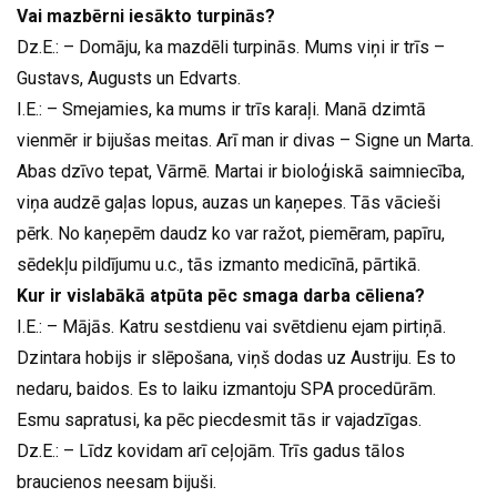
Vai mazbērni iesākto turpinās?
Dz.E.: – Domāju, ka mazdēli turpinās. Mums viņi ir trīs –
Gustavs, Augusts un Edvarts.
I.E.: – Smejamies, ka mums ir trīs karaļi. Manā dzimtā
vienmēr ir bijušas meitas. Arī man ir divas – Signe un Marta.
Abas dzīvo tepat, Vārmē. Martai ir bioloģiskā saimniecība,
viņa audzē gaļas lopus, auzas un kaņepes. Tās vācieši
pērk. No kaņepēm daudz ko var ražot, piemēram, papīru,
sēdekļu pildījumu u.c., tās izmanto medicīnā, pārtikā.
Kur ir vislabākā atpūta pēc smaga darba cēliena?
I.E.: – Mājās. Katru sestdienu vai svētdienu ejam pirtiņā.
Dzintara hobijs ir slēpošana, viņš dodas uz Austriju. Es to
nedaru, baidos. Es to laiku izmantoju SPA procedūrām.
Esmu sapratusi, ka pēc piecdesmit tās ir vajadzīgas.
Dz.E.: – Līdz kovidam arī ceļojām. Trīs gadus tālos
braucienos neesam bijuši.