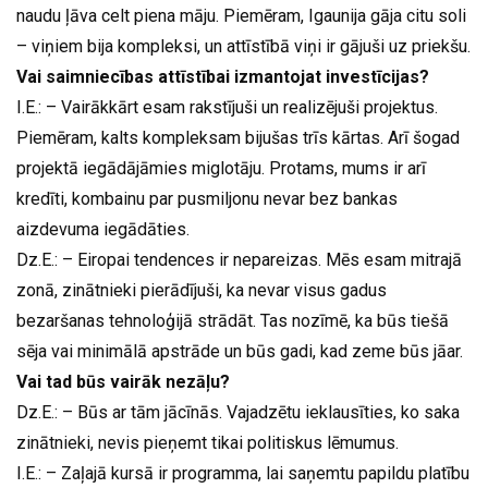
naudu ļāva celt piena māju. Piemēram, Igaunija gāja citu soli
– viņiem bija kompleksi, un attīstībā viņi ir gājuši uz priekšu.
Vai saimniecības attīstībai izmantojat investīcijas?
I.E.: – Vairākkārt esam rakstījuši un realizējuši projektus.
Piemēram, kalts kompleksam bijušas trīs kārtas. Arī šogad
projektā iegādājāmies miglotāju. Protams, mums ir arī
kredīti, kombainu par pusmiljonu nevar bez bankas
aizdevuma iegādāties.
Dz.E.: – Eiropai tendences ir nepareizas. Mēs esam mitrajā
zonā, zinātnieki pierādījuši, ka nevar visus gadus
bezaršanas tehnoloģijā strādāt. Tas nozīmē, ka būs tiešā
sēja vai minimālā apstrāde un būs gadi, kad zeme būs jāar.
Vai tad būs vairāk nezāļu?
Dz.E.: – Būs ar tām jācīnās. Vajadzētu ieklausīties, ko saka
zinātnieki, nevis pieņemt tikai politiskus lēmumus.
I.E.: – Zaļajā kursā ir programma, lai saņemtu papildu platību