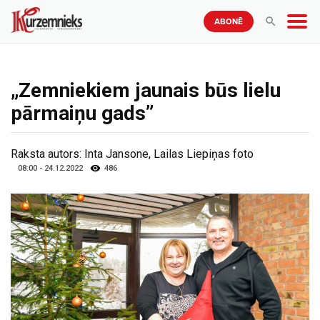
ABONĒ
„Zemniekiem jaunais būs lielu
pārmaiņu gads”
Raksta autors:
Inta Jansone, Lailas Liepiņas foto
08:00 - 24.12.2022
486