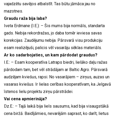
vajadzētu savējos atbalstīt. Tas būtu jāmāca jau no
mazotnes.
Graudu raža bija laba?
Iveta Erdmane (I.E.): – Šis mums bija normāls, standarta
gads. Nebija rekordražas, jo daba tomēr ieviesa savas
korekcijas. Zaudējumu nebija. Pārsvarā visu produkciju
esam realizējuši, palicis vēl vasarāju sēklas materiāls.
Ar ko sadarbojaties, un kam pārdodat graudus?
I.E.: – Esam kooperatīva Latraps biedri, lielāko daļu ražas
pārdodam tam, bet vēl strādājam ar Baltic Agro. Pārsvarā
audzējam kviešus, rapsi. No vasarājiem – zirņus, auzas un
vasaras kviešus. Ir lielas cerības kooperatīvam, ka Jelgavā
īstenos lielu projektu zirņu pārstrādei.
Vai cena apmierināja?
Dz.E.: – Tajā laikā bija liels sausums, kad bija visaugstākā
cena biržā. Baidījāmies, nevarējām saprast, ko darīt, lietus