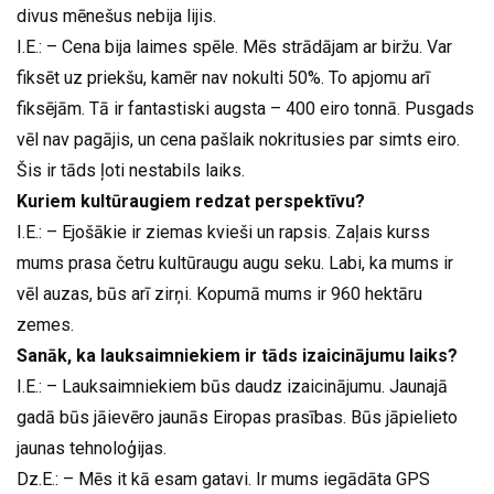
divus mēnešus nebija lijis.
I.E.: – Cena bija laimes spēle. Mēs strādājam ar biržu. Var
fiksēt uz priekšu, kamēr nav nokulti 50%. To apjomu arī
fiksējām. Tā ir fantastiski augsta – 400 eiro tonnā. Pusgads
vēl nav pagājis, un cena pašlaik nokritusies par simts eiro.
Šis ir tāds ļoti nestabils laiks.
Kuriem kultūraugiem redzat perspektīvu?
I.E.: – Ejošākie ir ziemas kvieši un rapsis. Zaļais kurss
mums prasa četru kultūraugu augu seku. Labi, ka mums ir
vēl auzas, būs arī zirņi. Kopumā mums ir 960 hektāru
zemes.
Sanāk, ka lauksaimniekiem ir tāds izaicinājumu laiks?
I.E.: – Lauksaimniekiem būs daudz izaicinājumu. Jaunajā
gadā būs jāievēro jaunās Eiropas prasības. Būs jāpielieto
jaunas tehnoloģijas.
Dz.E.: – Mēs it kā esam gatavi. Ir mums iegādāta GPS