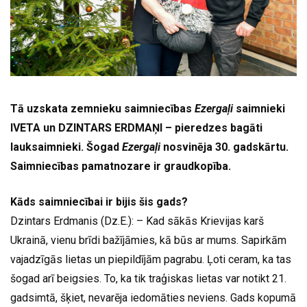
Tā uzskata zemnieku saimniecības
Ezergaļi
saimnieki
IVETA un DZINTARS ERDMAŅI – pieredzes bagāti
lauksaimnieki. Šogad
Ezergaļi
nosvinēja 30. gadskārtu.
Saimniecības pamatnozare ir graudkopība.
Kāds saimniecībai ir bijis šis gads?
Dzintars Erdmanis (Dz.E.): – Kad sākās Krievijas karš
Ukrainā, vienu brīdi bažījāmies, kā būs ar mums. Sapirkām
vajadzīgās lietas un piepildījām pagrabu. Ļoti ceram, ka tas
šogad arī beigsies. To, ka tik traģiskas lietas var notikt 21.
gadsimtā, šķiet, nevarēja iedomāties neviens. Gads kopumā