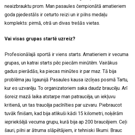
neaizbrauktu prom. Man pasaules čempionātā amatieriem
goda pjedestāls ir ceturto reizi un ir pilns medaļu
komplekts: pirmā, otrā un divas trešās vietas.
Vai visas grupas startē uzreiz?
Profesionālajā sportā ir viens starts. Amatieriem ir vecuma
grupas, un katrai starts pēc piecām minūtēm. Vairākus
gadus pierādās, ka piecas minūtes ir par maz. Tā bija
problēma jau Igaunijā Pasaules kausa izcīņas posmā Tartu,
kur es uzvarēju. To organizatoriem saka daudz braucēju. Arī
šoreiz mazā laika atstarpe man patraucēja, un iekļuvu
kritienā, un tas traucēja pacīnīties par uzvaru. Piebraucot
tuvāk finišam, kad bija atlikuši kādi 15 kilometri, noķērām
iepriekšējā vecuma grupu, kurā bija ap 200 braucējiem. Ceļi
šauri, pilni ar ātruma slāpētājiem, ir tehniski līkumi. Brauc