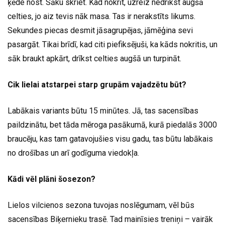
ķēde nost. Sāku skriet. Kad nokrīt, uzreiz nedrīkst augšā
celties, jo aiz tevis nāk masa. Tas ir nerakstīts likums.
Sekundes piecas desmit jāsagrupējas, jāmēģina sevi
pasargāt. Tikai brīdī, kad citi piefiksējuši, ka kāds nokritis, un
sāk braukt apkārt, drīkst celties augšā un turpināt.
Cik lielai atstarpei starp grupām vajadzētu būt?
Labākais variants būtu 15 minūtes. Jā, tas sacensības
paildzinātu, bet tāda mēroga pasākumā, kurā piedalās 3000
braucēju, kas tam gatavojušies visu gadu, tas būtu labākais
no drošības un arī godīguma viedokļa.
Kādi vēl plāni šosezon?
Lielos vilcienos sezona tuvojas noslēgumam, vēl būs
sacensības Biķernieku trasē. Tad mainīsies treniņi – vairāk