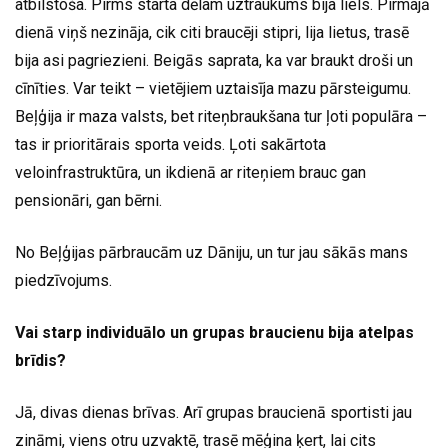
atbilstoša. Pirms starta dēlam uztraukums bija liels. Pirmajā
dienā viņš nezināja, cik citi braucēji stipri, lija lietus, trasē
bija asi pagriezieni. Beigās saprata, ka var braukt droši un
cīnīties. Var teikt – vietējiem uztaisīja mazu pārsteigumu.
Beļģija ir maza valsts, bet riteņbraukšana tur ļoti populāra –
tas ir prioritārais sporta veids. Ļoti sakārtota
veloinfrastruktūra, un ikdienā ar riteņiem brauc gan
pensionāri, gan bērni.
No Beļģijas pārbraucām uz Dāniju, un tur jau sākās mans
piedzīvojums.
Vai starp individuālo un grupas braucienu bija atelpas
brīdis?
Jā, divas dienas brīvas. Arī grupas braucienā sportisti jau
zināmi, viens otru uzvaktē, trasē mēģina ķert, lai cits