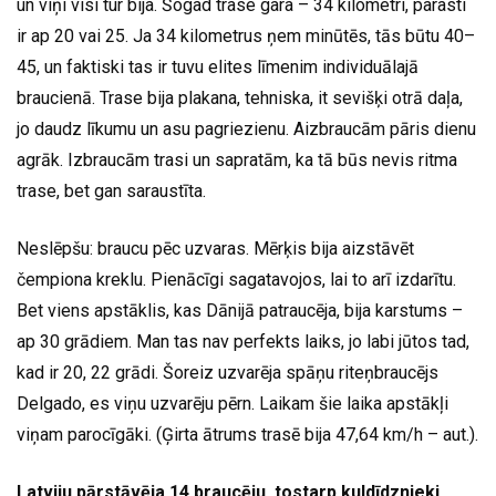
un viņi visi tur bija. Šogad trase gara – 34 kilometri, parasti
ir ap 20 vai 25. Ja 34 kilometrus ņem minūtēs, tās būtu 40–
45, un faktiski tas ir tuvu elites līmenim individuālajā
braucienā. Trase bija plakana, tehniska, it sevišķi otrā daļa,
jo daudz līkumu un asu pagriezienu. Aizbraucām pāris dienu
agrāk. Izbraucām trasi un sapratām, ka tā būs nevis ritma
trase, bet gan saraustīta.
Neslēpšu: braucu pēc uzvaras. Mērķis bija aizstāvēt
čempiona kreklu. Pienācīgi sagatavojos, lai to arī izdarītu.
Bet viens apstāklis, kas Dānijā patraucēja, bija karstums –
ap 30 grādiem. Man tas nav perfekts laiks, jo labi jūtos tad,
kad ir 20, 22 grādi. Šoreiz uzvarēja spāņu riteņbraucējs
Delgado, es viņu uzvarēju pērn. Laikam šie laika apstākļi
viņam parocīgāki. (Ģirta ātrums trasē bija 47,64 km/h – aut.).
Latviju pārstāvēja 14 braucēju, tostarp kuldīdznieki.