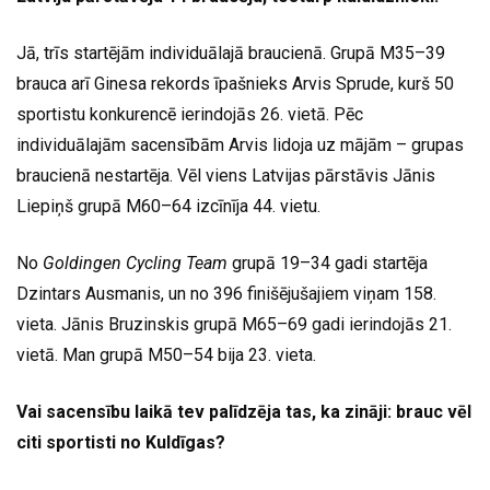
Jā, trīs startējām individuālajā braucienā. Grupā M35–39
brauca arī Ginesa rekords īpašnieks Arvis Sprude, kurš 50
sportistu konkurencē ierindojās 26. vietā. Pēc
individuālajām sacensībām Arvis lidoja uz mājām – grupas
braucienā nestartēja. Vēl viens Latvijas pārstāvis Jānis
Liepiņš grupā M60–64 izcīnīja 44. vietu.
No
Goldingen Cycling Team
grupā 19–34 gadi startēja
Dzintars Ausmanis, un no 396 finišējušajiem viņam 158.
vieta. Jānis Bruzinskis grupā M65–69 gadi ierindojās 21.
vietā. Man grupā M50–54 bija 23. vieta.
Vai sacensību laikā tev palīdzēja tas, ka zināji: brauc vēl
citi sportisti no Kuldīgas?