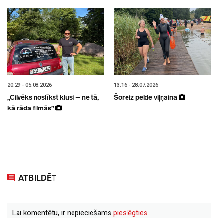
20:29 - 05.08.2026
13:16 - 28.07.2026
„Cilvēks noslīkst klusi – ne tā,
Šoreiz pelde viļņaina
kā rāda filmās”
ATBILDĒT
Lai komentētu, ir nepieciešams
pieslēgties.