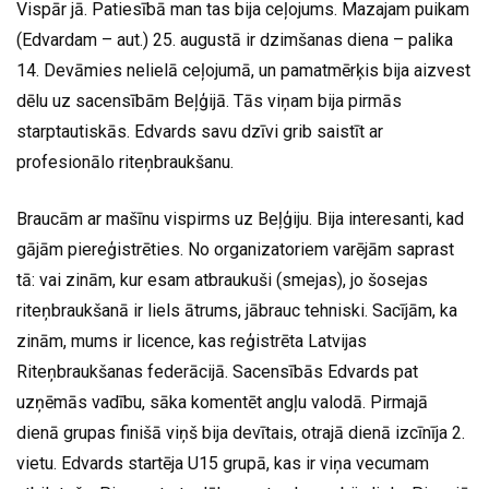
Vispār jā. Patiesībā man tas bija ceļojums. Mazajam puikam
(Edvardam – aut.) 25. augustā ir dzimšanas diena – palika
14. Devāmies nelielā ceļojumā, un pamatmērķis bija aizvest
dēlu uz sacensībām Beļģijā. Tās viņam bija pirmās
starptautiskās. Edvards savu dzīvi grib saistīt ar
profesionālo riteņbraukšanu.
Braucām ar mašīnu vispirms uz Beļģiju. Bija interesanti, kad
gājām piereģistrēties. No organizatoriem varējām saprast
tā: vai zinām, kur esam atbraukuši (smejas), jo šosejas
riteņbraukšanā ir liels ātrums, jābrauc tehniski. Sacījām, ka
zinām, mums ir licence, kas reģistrēta Latvijas
Riteņbraukšanas federācijā. Sacensībās Edvards pat
uzņēmās vadību, sāka komentēt angļu valodā. Pirmajā
dienā grupas finišā viņš bija devītais, otrajā dienā izcīnīja 2.
vietu. Edvards startēja U15 grupā, kas ir viņa vecumam