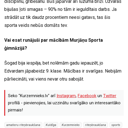
disciplīnu, gribēšanu. Būs jāpārvar arī lūzuma brīži. Uzvaras
bijušas ļoti smagas – 90% no tām ir ieguldītais darbs. Ja
strādāt uz tik daudz procentiem neesi gatavs, tas šis
sporta veids nebūs domāts tev.
Vai esat runājuši par mācībām Murjāņu Sporta
ģimnāzijā?
Šogad bija iespēja, bet nolēmām gadu iepauzēt, jo
Edvardam jāpabeidz 9. klase. Mācības ir svarīgas. Nebijām
pārliecināti, vai viens nevar otru sabojāt.
Seko "Kurzemnieks.lv" arī
Instagram
,
Facebook
un
Twitter
profilā - pievienojies, lai uzzinātu svarīgāko un interesantāko
pirmais!
amatieru riteņbraukšana
Kuldīga
Kurzemnieks
riteņbraukšana
sports