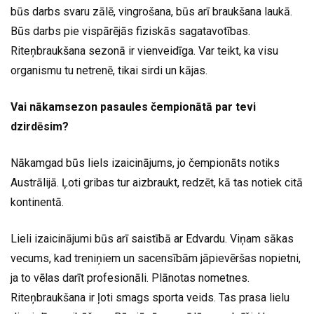
būs darbs svaru zālē, vingrošana, būs arī braukšana laukā.
Būs darbs pie vispārējās fiziskās sagatavotības.
Riteņbraukšana sezonā ir vienveidīga. Var teikt, ka visu
organismu tu netrenē, tikai sirdi un kājas.
Vai nākamsezon pasaules čempionātā par tevi
dzirdēsim?
Nākamgad būs liels izaicinājums, jo čempionāts notiks
Austrālijā. Ļoti gribas tur aizbraukt, redzēt, kā tas notiek citā
kontinentā.
Lieli izaicinājumi būs arī saistībā ar Edvardu. Viņam sākas
vecums, kad treniņiem un sacensībām jāpievēršas nopietni,
ja to vēlas darīt profesionāli. Plānotas nometnes.
Riteņbraukšana ir ļoti smags sporta veids. Tas prasa lielu