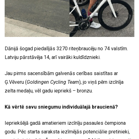
Dānijā šogad piedalījās 3270 riteņbraucēju no 74 valstīm.
Latviju pārstāvēja 14, arī vairāki kuldīdznieki.
Jau pirms sacensībām galvenās cerības saistītas ar
Ģ.Vēveru (
Goldingen Cycling Team
), jo viņš pērn izcīnīja
zelta medaļu, vēl gadu iepriekš – bronzu.
Kā vērtē savu sniegumu individuālajā braucienā?
Iepriekšējā gadā amatieriem izcīnīju pasaules čempiona
godu. Pēc starta saraksta iezīmējās potenciālie pretinieki,