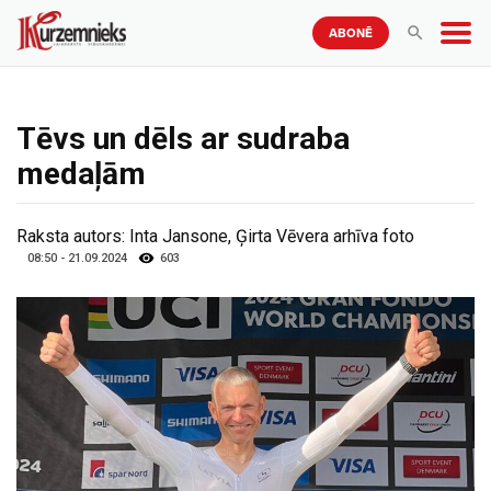
ABONĒ
Tēvs un dēls ar sudraba
medaļām
Raksta autors:
Inta Jansone, Ģirta Vēvera arhīva foto
08:50 - 21.09.2024
603