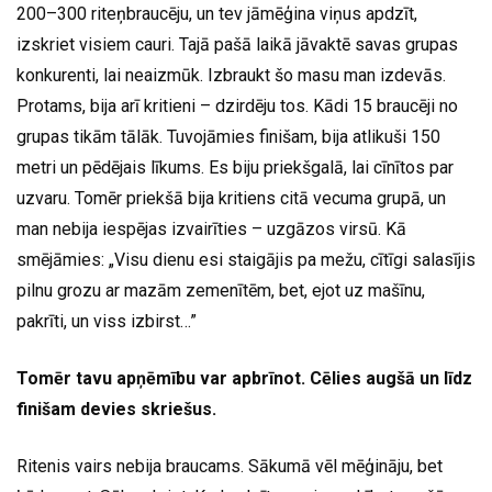
200–300 riteņbraucēju, un tev jāmēģina viņus apdzīt,
izskriet visiem cauri. Tajā pašā laikā jāvaktē savas grupas
konkurenti, lai neaizmūk. Izbraukt šo masu man izdevās.
Protams, bija arī kritieni – dzirdēju tos. Kādi 15 braucēji no
grupas tikām tālāk. Tuvojāmies finišam, bija atlikuši 150
metri un pēdējais līkums. Es biju priekšgalā, lai cīnītos par
uzvaru. Tomēr priekšā bija kritiens citā vecuma grupā, un
man nebija iespējas izvairīties – uzgāzos virsū. Kā
smējāmies: „Visu dienu esi staigājis pa mežu, cītīgi salasījis
pilnu grozu ar mazām zemenītēm, bet, ejot uz mašīnu,
pakrīti, un viss izbirst…”
Tomēr tavu apņēmību var apbrīnot. Cēlies augšā un līdz
finišam devies skriešus.
Ritenis vairs nebija braucams. Sākumā vēl mēģināju, bet