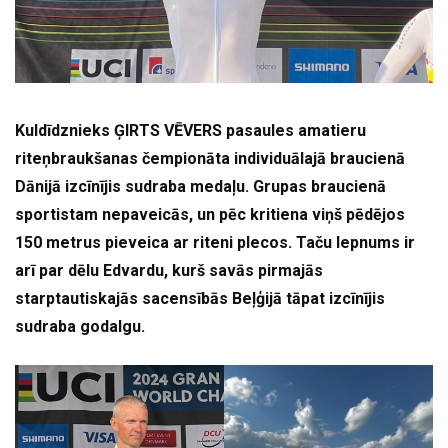
Kuldīdznieks ĢIRTS VĒVERS pasaules amatieru
riteņbraukšanas čempionāta individuālajā braucienā
Dānijā izcīnījis sudraba medaļu. Grupas braucienā
sportistam nepaveicās, un pēc kritiena viņš pēdējos
150 metrus pieveica ar riteni plecos. Taču lepnums ir
arī par dēlu Edvardu, kurš savās pirmajās
starptautiskajās sacensībās Beļģijā tāpat izcīnījis
sudraba godalgu.