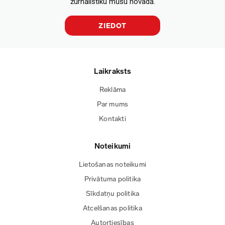
žurnālistiku mūsu novadā.
ZIEDOT
Laikraksts
Reklāma
Par mums
Kontakti
Noteikumi
Lietošanas noteikumi
Privātuma politika
Sīkdatņu politika
Atcelšanas politika
Autortiesības