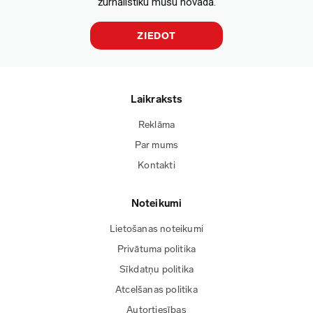
žurnālistiku mūsu novadā.
ZIEDOT
Laikraksts
Reklāma
Par mums
Kontakti
Noteikumi
Lietošanas noteikumi
Privātuma politika
Sīkdatņu politika
Atcelšanas politika
Autortiesības