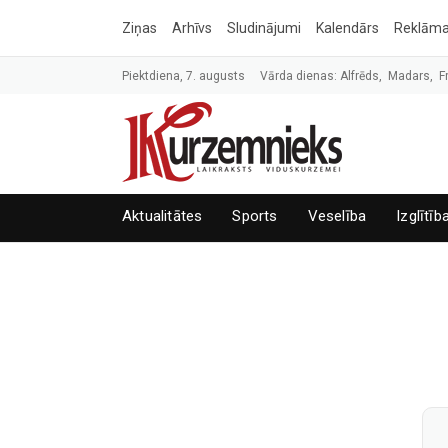
Ziņas
Arhīvs
Sludinājumi
Kalendārs
Reklām
Piektdiena, 7. augusts
Vārda dienas: Alfrēds, Madars, F
Aktualitātes
Sports
Veselība
Izglītīb