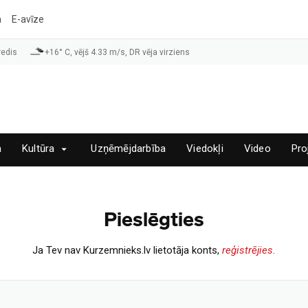
a
E-avīze
redis
+16° C, vējš 4.33 m/s, DR vēja virziens
a
Kultūra
Uzņēmējdarbība
Viedokļi
Video
Pro
Pieslēgties
Ja Tev nav Kurzemnieks.lv lietotāja konts,
reģistrējies.