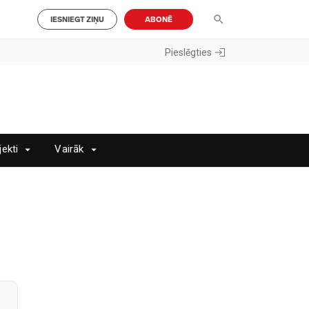
IESNIEGT ZIŅU
ABONĒ
Pieslēgties
jekti
Vairāk