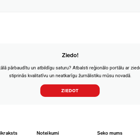
Ziedo!
tālā pārbaudītu un atbildīgu saturu? Atbalsti reģionālo portālu ar zie
stiprinās kvalitatīvu un neatkarīgu žurnālistiku mūsu novadā.
ZIEDOT
ikraksts
Noteikumi
Seko mums