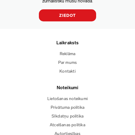
žurnālistiku mūsu novadā.
ZIEDOT
Laikraksts
Reklāma
Par mums
Kontakti
Noteikumi
Lietošanas noteikumi
Privātuma politika
Sīkdatņu politika
Atcelšanas politika
Autortiesības