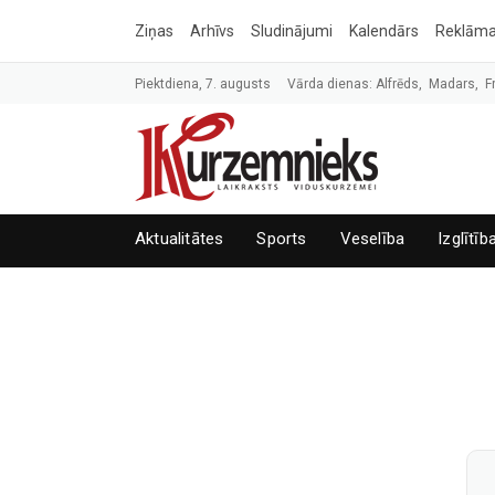
Ziņas
Arhīvs
Sludinājumi
Kalendārs
Reklām
Piektdiena, 7. augusts
Vārda dienas: Alfrēds, Madars, F
Aktualitātes
Sports
Veselība
Izglītīb