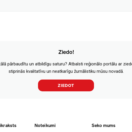
Ziedo!
tālā pārbaudītu un atbildīgu saturu? Atbalsti reģionālo portālu ar zie
stiprinās kvalitatīvu un neatkarīgu žurnālistiku mūsu novadā.
ZIEDOT
ikraksts
Noteikumi
Seko mums