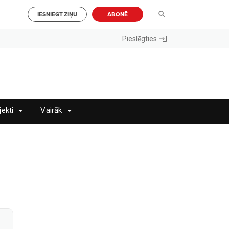
IESNIEGT ZIŅU
ABONĒ
Pieslēgties
jekti
Vairāk