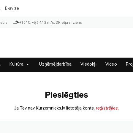
a
E-avīze
redis
+16° C, vējš 4.12 m/s, DR vēja virziens
a
Kultūra
Uzņēmējdarbība
Viedokļi
Video
Pro
Pieslēgties
Ja Tev nav Kurzemnieks.lv lietotāja konts,
reģistrējies.