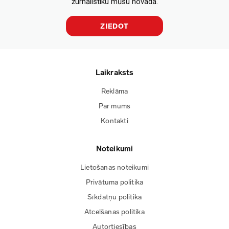
žurnālistiku mūsu novadā.
ZIEDOT
Laikraksts
Reklāma
Par mums
Kontakti
Noteikumi
Lietošanas noteikumi
Privātuma politika
Sīkdatņu politika
Atcelšanas politika
Autortiesības