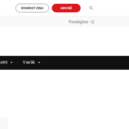
IESNIEGT ZIŅU
ABONĒ
Pieslēgties
jekti
Vairāk