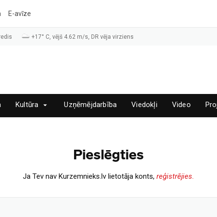
a
E-avīze
redis
+17° C, vējš 4.62 m/s, DR vēja virziens
a
Kultūra
Uzņēmējdarbība
Viedokļi
Video
Pro
Pieslēgties
Ja Tev nav Kurzemnieks.lv lietotāja konts,
reģistrējies.