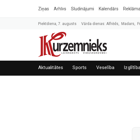
Ziņas
Arhīvs
Sludinājumi
Kalendārs
Reklām
Piektdiena, 7. augusts
Vārda dienas: Alfrēds, Madars, F
Aktualitātes
Sports
Veselība
Izglītīb