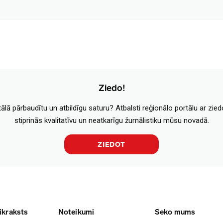
Ziedo!
tālā pārbaudītu un atbildīgu saturu? Atbalsti reģionālo portālu ar zie
stiprinās kvalitatīvu un neatkarīgu žurnālistiku mūsu novadā.
ZIEDOT
ikraksts
Noteikumi
Seko mums