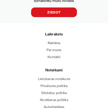
žurnālistiku mūsu novadā.
ZIEDOT
Laikraksts
Reklāma
Par mums
Kontakti
Noteikumi
Lietošanas noteikumi
Privātuma politika
Sīkdatņu politika
Atcelšanas politika
Autortiesības