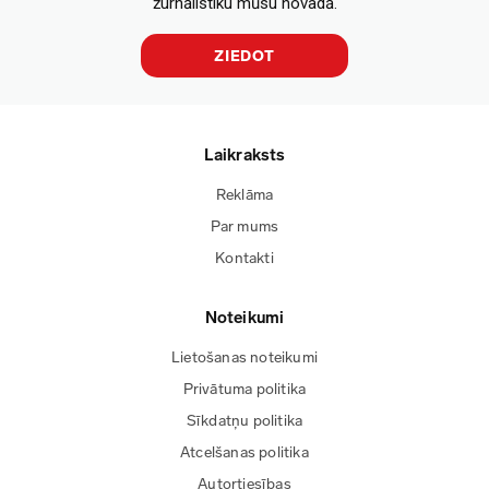
žurnālistiku mūsu novadā.
ZIEDOT
Laikraksts
Reklāma
Par mums
Kontakti
Noteikumi
Lietošanas noteikumi
Privātuma politika
Sīkdatņu politika
Atcelšanas politika
Autortiesības