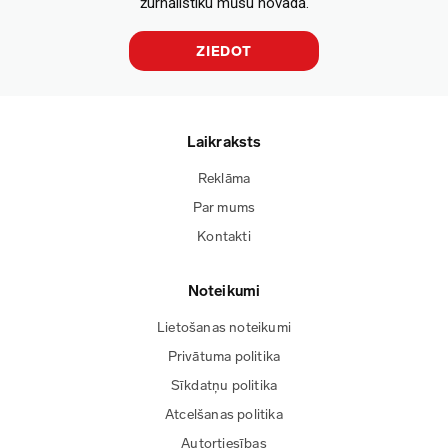
žurnālistiku mūsu novadā.
ZIEDOT
Laikraksts
Reklāma
Par mums
Kontakti
Noteikumi
Lietošanas noteikumi
Privātuma politika
Sīkdatņu politika
Atcelšanas politika
Autortiesības