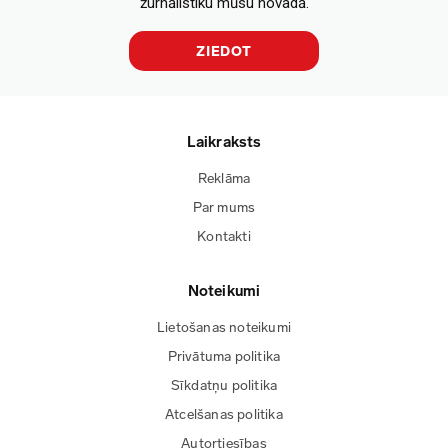
žurnālistiku mūsu novadā.
ZIEDOT
Laikraksts
Reklāma
Par mums
Kontakti
Noteikumi
Lietošanas noteikumi
Privātuma politika
Sīkdatņu politika
Atcelšanas politika
Autortiesības