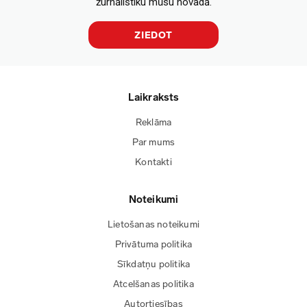
žurnālistiku mūsu novadā.
ZIEDOT
Laikraksts
Reklāma
Par mums
Kontakti
Noteikumi
Lietošanas noteikumi
Privātuma politika
Sīkdatņu politika
Atcelšanas politika
Autortiesības