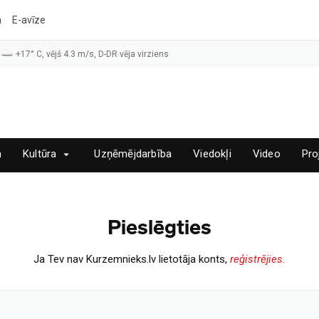
a
E-avīze
+17° C, vējš 4.3 m/s, D-DR vēja virziens
a
Kultūra
Uzņēmējdarbība
Viedokļi
Video
Pro
Pieslēgties
Ja Tev nav Kurzemnieks.lv lietotāja konts,
reģistrējies.