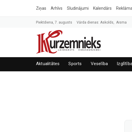
Ziņas
Arhīvs
Sludinājumi
Kalendārs
Reklām
Piektdiena, 7. augusts
Vārda dienas: Askolds, Aisma
Aktualitātes
Sports
Veselība
Izglītīb