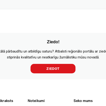
Ziedo!
tālā pārbaudītu un atbildīgu saturu? Atbalsti reģionālo portālu ar zie
stiprinās kvalitatīvu un neatkarīgu žurnālistiku mūsu novadā.
ZIEDOT
ikraksts
Noteikumi
Seko mums