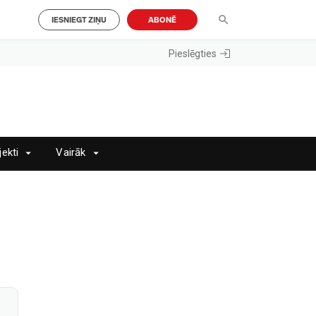
IESNIEGT ZIŅU
ABONĒ
Pieslēgties
jekti
Vairāk