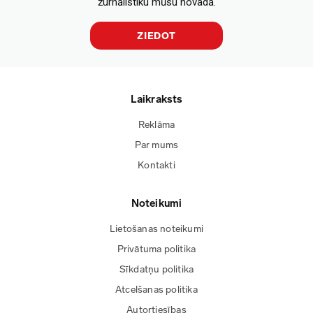
žurnālistiku mūsu novadā.
ZIEDOT
Laikraksts
Reklāma
Par mums
Kontakti
Noteikumi
Lietošanas noteikumi
Privātuma politika
Sīkdatņu politika
Atcelšanas politika
Autortiesības