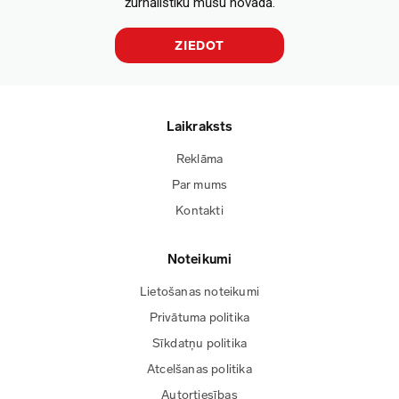
žurnālistiku mūsu novadā.
ZIEDOT
Laikraksts
Reklāma
Par mums
Kontakti
Noteikumi
Lietošanas noteikumi
Privātuma politika
Sīkdatņu politika
Atcelšanas politika
Autortiesības